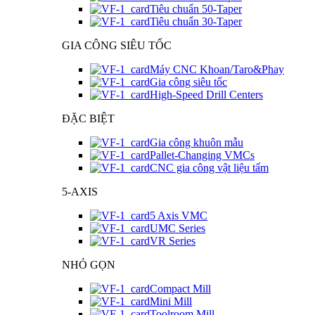
Tiêu chuẩn 50-Taper
Tiêu chuẩn 30-Taper
GIA CÔNG SIÊU TỐC
Máy CNC Khoan/Taro&Phay
Gia công siêu tốc
High-Speed Drill Centers
ĐẶC BIỆT
Gia công khuôn mẫu
Pallet-Changing VMCs
CNC gia công vật liệu tấm
5-AXIS
5 Axis VMC
UMC Series
VR Series
NHỎ GỌN
Compact Mill
Mini Mill
Toolroom Mill