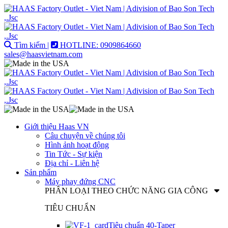
Tìm kiếm |
HOTLINE: 0909864660
sales@haasvietnam.com
Giới thiệu Haas VN
Câu chuyện về chúng tôi
Hình ảnh hoạt động
Tin Tức - Sự kiện
Địa chỉ - Liên hệ
Sản phẩm
Máy phay đứng CNC
PHÂN LOẠI THEO CHỨC NĂNG GIA CÔNG
TIÊU CHUẨN
Tiêu chuẩn 40-Taper