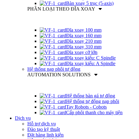
Bàn xoay 5 trục (5-axis)
PHÂN LOẠI THEO ĐĨA XOAY
Đĩa xoay 100 mm
Đĩa xoay 160 mm
Đĩa xoay 210 mm
Đĩa xoay 310 mm
Đĩa xoay cỡ lớn
Đĩa xoay kiểu: C Spindle
Đĩa xoay kiểu: A Spindle
Hệ thống nạp phôi tự động
AUTOMATION SOLUTIONS
Hệ thống bàn gá tự động
Hệ thống tự động nạp phôi
Tay Robots - Cobots
Cấp phôi thanh cho máy tiện
Dịch vụ
Hỗ trợ dịch vụ
Đào tạo kỹ thuật
Đặt hàng linh kiện