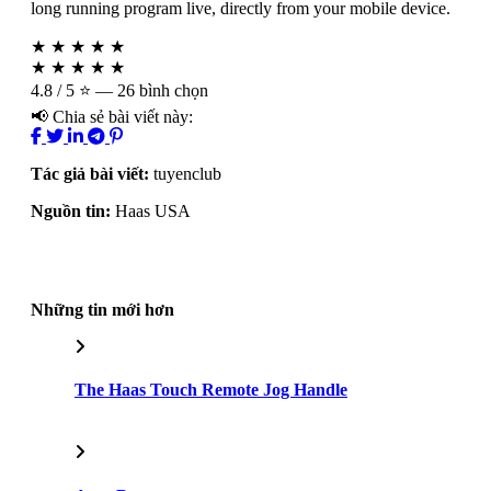
long running program live, directly from your mobile device.
★
★
★
★
★
★
★
★
★
★
4.8
/ 5 ⭐ — 26 bình chọn
📢 Chia sẻ bài viết này:
Tác giả bài viết:
tuyenclub
Nguồn tin:
Haas USA
Những tin mới hơn
The Haas Touch Remote Jog Handle