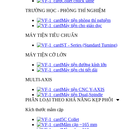
Collet chuck lathe
TRƯỜNG HỌC - PHÒNG THÍ NGHIỆM
Máy tiện phòng thí nghiệm
Máy tiện cho giáo dục
MÁY TIỆN TIÊU CHUẨN
ST - Series (Standard Turning)
MÁY TIỆN CỠ LỚN
Máy tiện đường kính lớn
Máy tiện chi tiết dài
MULTI-AXIS
Máy tiện CNC Y-AXIS
Máy tiện Dual-Spindle
PHÂN LOẠI THEO KHẢ NĂNG KẸP PHÔI
Kích thước mâm cặp
5C Collet
Mâm cặp ~165 mm