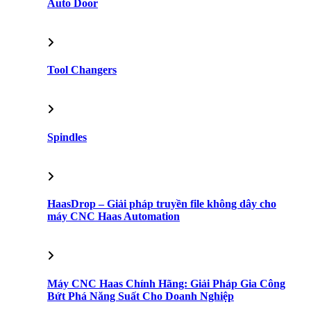
Auto Door
Tool Changers
Spindles
HaasDrop – Giải pháp truyền file không dây cho
máy CNC Haas Automation
Máy CNC Haas Chính Hãng: Giải Pháp Gia Công
Bứt Phá Năng Suất Cho Doanh Nghiệp