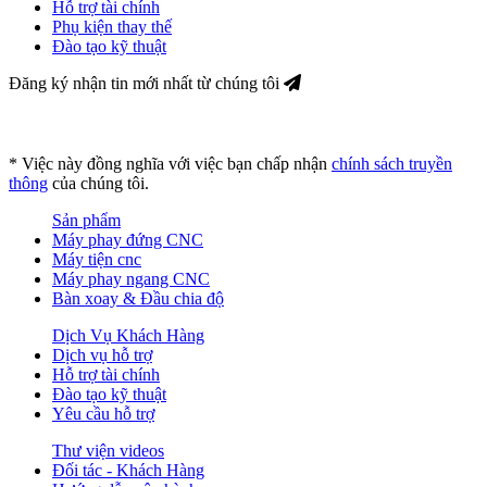
Hỗ trợ tài chính
Phụ kiện thay thế
Đào tạo kỹ thuật
Đăng ký nhận tin mới nhất từ chúng tôi
* Việc này đồng nghĩa với việc bạn chấp nhận
chính sách truyền
thông
của chúng tôi.
Sản phẩm
Máy phay đứng CNC
Máy tiện cnc
Máy phay ngang CNC
Bàn xoay & Đầu chia độ
Dịch Vụ Khách Hàng
Dịch vụ hỗ trợ
Hỗ trợ tài chính
Đào tạo kỹ thuật
Yêu cầu hỗ trợ
Thư viện videos
Đối tác - Khách Hàng