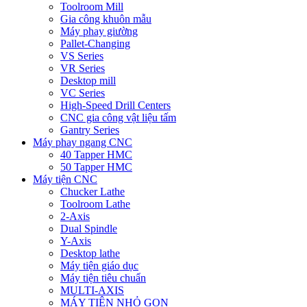
Toolroom Mill
Gia công khuôn mẫu
Máy phay giường
Pallet-Changing
VS Series
VR Series
Desktop mill
VC Series
High-Speed Drill Centers
CNC gia công vật liệu tấm
Gantry Series
Máy phay ngang CNC
40 Tapper HMC
50 Tapper HMC
Máy tiện CNC
Chucker Lathe
Toolroom Lathe
2-Axis
Dual Spindle
Y-Axis
Desktop lathe
Máy tiện giáo dục
Máy tiện tiêu chuẩn
MULTI-AXIS
MÁY TIỆN NHỎ GỌN