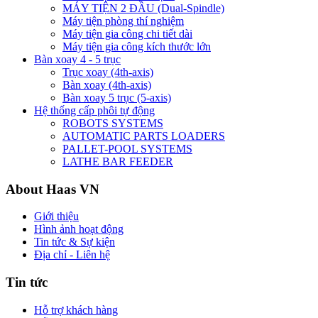
MÁY TIỆN 2 ĐẦU (Dual-Spindle)
Máy tiện phòng thí nghiệm
Máy tiện gia công chi tiết dài
Máy tiện gia công kích thước lớn
Bàn xoay 4 - 5 trục
Trục xoay (4th-axis)
Bàn xoay (4th-axis)
Bàn xoay 5 trục (5-axis)
Hệ thống cấp phôi tự động
ROBOTS SYSTEMS
AUTOMATIC PARTS LOADERS
PALLET-POOL SYSTEMS
LATHE BAR FEEDER
About Haas VN
Giới thiệu
Hình ảnh hoạt động
Tin tức & Sự kiện
Địa chỉ - Liên hệ
Tin tức
Hỗ trợ khách hàng