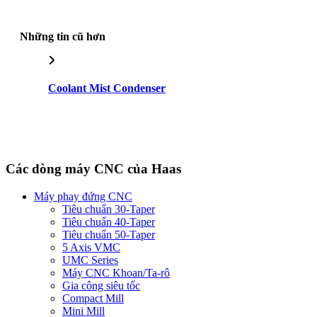
Những tin cũ hơn
Coolant Mist Condenser
Các dòng máy CNC của Haas
Máy phay đứng CNC
Tiêu chuẩn 30-Taper
Tiêu chuẩn 40-Taper
Tiêu chuẩn 50-Taper
5 Axis VMC
UMC Series
Máy CNC Khoan/Ta-rô
Gia công siêu tốc
Compact Mill
Mini Mill