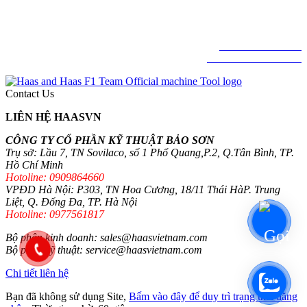
© BẢN QUYỀN THUỘC VỀ CÔNG TY CỔ PHẦN KỸ THUẬT BẢO
SƠN
HAAS FACTORY OUTLET VIETNAM.
Hotline: 0909864660
© Haas Automation .Inc
Contact Us
LIÊN HỆ HAASVN
CÔNG TY CỔ PHẦN KỸ THUẬT BẢO SƠN
Trụ sở: Lầu 7, TN Sovilaco, số 1 Phổ Quang,P.2, Q.Tân Bình, TP.
Hồ Chí Minh
Hotoline: 0909864660
VPĐD Hà Nội: P303, TN Hoa Cương, 18/11 Thái HàP. Trung
Liệt, Q. Đống Đa, TP. Hà Nội
Hotoline: 0977561817
Bộ phận kinh doanh: sales@haasvietnam.com
Bộ phận kỹ thuật: service@haasvietnam.com
Chi tiết liên hệ
Bạn đã không sử dụng Site,
Bấm vào đây để duy trì trạng thái đăng