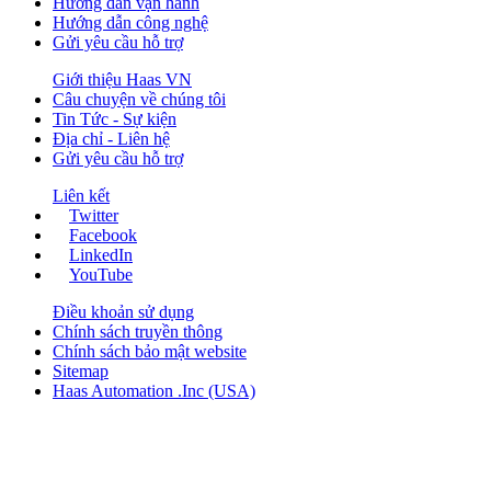
Hướng dẫn vận hành
Hướng dẫn công nghệ
Gửi yêu cầu hỗ trợ
Giới thiệu Haas VN
Câu chuyện về chúng tôi
Tin Tức - Sự kiện
Địa chỉ - Liên hệ
Gửi yêu cầu hỗ trợ
Liên kết
Twitter
Facebook
LinkedIn
YouTube
Điều khoản sử dụng
Chính sách truyền thông
Chính sách bảo mật website
Sitemap
Haas Automation .Inc (USA)
CÔNG TY CỔ PHẦN KỸ THUẬT BẢO SƠN
Lầu 7, TN Sovilaco, số 1 Phổ Quang,
Phường Tân Sơn Hòa, TP. Hồ Chí Minh