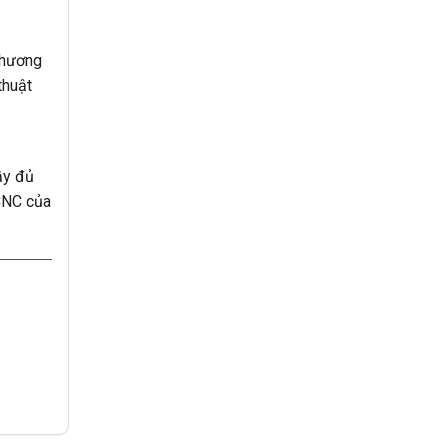
Chương
thuật
ầy đủ
CNC của