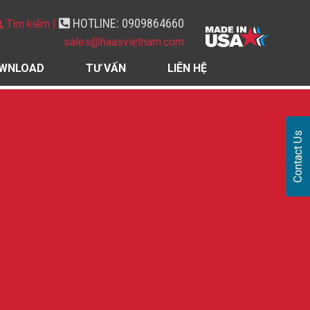
HOTLINE: 0909864660
Tìm kiếm |
sales@haasvietnam.com
WNLOAD
TƯ VẤN
LIÊN HỆ
Contact Us