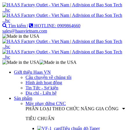
Tìm kiếm |
HOTLINE: 0909864660
sales@haasvietnam.com
Giới thiệu Haas VN
Câu chuyện về chúng tôi
Hình ảnh hoạt động
Tin Tức - Sự kiện
Địa chỉ - Liên hệ
Sản phẩm
Máy phay đứng CNC
PHÂN LOẠI THEO CHỨC NĂNG GIA CÔNG
TIÊU CHUẨN
Tiêu chuẩn 40-Taper