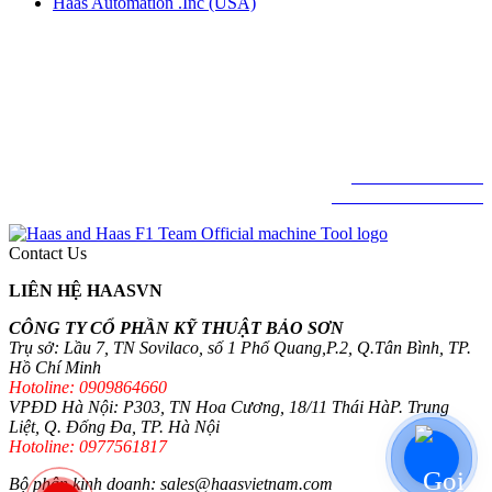
Haas Automation .Inc (USA)
CÔNG TY CỔ PHẦN KỸ THUẬT BẢO SƠN
Lầu 7, TN Sovilaco, số 1 Phổ Quang,
Phường Tân Sơn Hòa, TP. Hồ Chí Minh
© BẢN QUYỀN THUỘC VỀ CÔNG TY CỔ PHẦN KỸ THUẬT BẢO
SƠN
HAAS FACTORY OUTLET VIETNAM.
Hotline: 0909864660
© Haas Automation .Inc
Contact Us
LIÊN HỆ HAASVN
CÔNG TY CỔ PHẦN KỸ THUẬT BẢO SƠN
Trụ sở: Lầu 7, TN Sovilaco, số 1 Phổ Quang,P.2, Q.Tân Bình, TP.
Hồ Chí Minh
Hotoline: 0909864660
VPĐD Hà Nội: P303, TN Hoa Cương, 18/11 Thái HàP. Trung
Liệt, Q. Đống Đa, TP. Hà Nội
Hotoline: 0977561817
Bộ phận kinh doanh: sales@haasvietnam.com