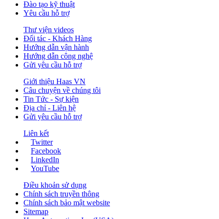
Đào tạo kỹ thuật
Yêu cầu hỗ trợ
Thư viện videos
Đối tác - Khách Hàng
Hướng dẫn vận hành
Hướng dẫn công nghệ
Gửi yêu cầu hỗ trợ
Giới thiệu Haas VN
Câu chuyện về chúng tôi
Tin Tức - Sự kiện
Địa chỉ - Liên hệ
Gửi yêu cầu hỗ trợ
Liên kết
Twitter
Facebook
LinkedIn
YouTube
Điều khoản sử dụng
Chính sách truyền thông
Chính sách bảo mật website
Sitemap