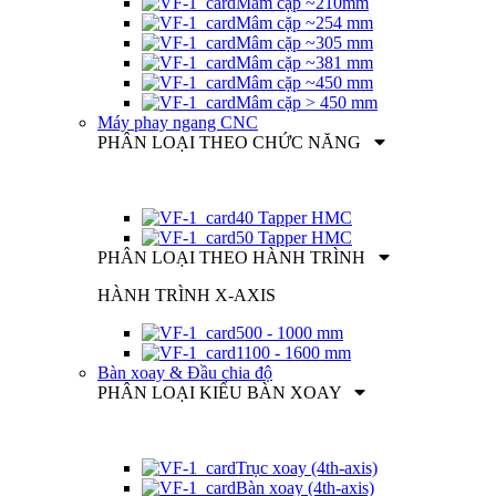
Mâm cặp ~210mm
Mâm cặp ~254 mm
Mâm cặp ~305 mm
Mâm cặp ~381 mm
Mâm cặp ~450 mm
Mâm cặp > 450 mm
Máy phay ngang CNC
PHÂN LOẠI THEO CHỨC NĂNG
40 Tapper HMC
50 Tapper HMC
PHÂN LOẠI THEO HÀNH TRÌNH
HÀNH TRÌNH X-AXIS
500 - 1000 mm
1100 - 1600 mm
Bàn xoay & Đầu chia độ
PHÂN LOẠI KIỂU BÀN XOAY
Trục xoay (4th-axis)
Bàn xoay (4th-axis)