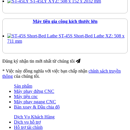
ST-45LY
XYZ: 508 x 152 x 2032 mm
Máy tiện gia công kích thước lớn
ST-45S Short-Bed Lathe
XZ: 508 x
711 mm
Đăng ký nhận tin mới nhất từ chúng tôi
* Việc này đồng nghĩa với việc bạn chấp nhận
chính sách truyền
thông
của chúng tôi.
Sản phẩm
Máy phay đứng CNC
Máy tiện cnc
Máy phay ngang CNC
Bàn xoay & Đầu chia độ
Dịch Vụ Khách Hàng
Dịch vụ hỗ trợ
Hỗ trợ tài chính