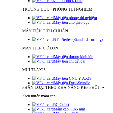
Collet chuck lathe
TRƯỜNG HỌC - PHÒNG THÍ NGHIỆM
Máy tiện phòng thí nghiệm
Máy tiện cho giáo dục
MÁY TIỆN TIÊU CHUẨN
ST - Series (Standard Turning)
MÁY TIỆN CỠ LỚN
Máy tiện đường kính lớn
Máy tiện chi tiết dài
MULTI-AXIS
Máy tiện CNC Y-AXIS
Máy tiện Dual-Spindle
PHÂN LOẠI THEO KHẢ NĂNG KẸP PHÔI
Kích thước mâm cặp
5C Collet
Mâm cặp ~165 mm