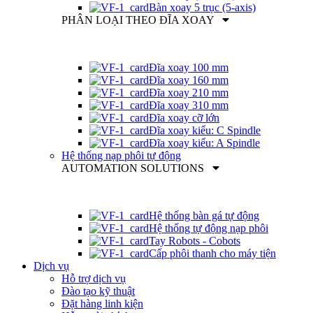
Bàn xoay 5 trục (5-axis)
PHÂN LOẠI THEO ĐĨA XOAY
Đĩa xoay 100 mm
Đĩa xoay 160 mm
Đĩa xoay 210 mm
Đĩa xoay 310 mm
Đĩa xoay cỡ lớn
Đĩa xoay kiểu: C Spindle
Đĩa xoay kiểu: A Spindle
Hệ thống nạp phôi tự động
AUTOMATION SOLUTIONS
Hệ thống bàn gá tự động
Hệ thống tự động nạp phôi
Tay Robots - Cobots
Cấp phôi thanh cho máy tiện
Dịch vụ
Hỗ trợ dịch vụ
Đào tạo kỹ thuật
Đặt hàng linh kiện