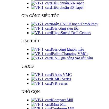
Tiêu chuẩn 50-Taper
Tiêu chuẩn 30-Taper
GIA CÔNG SIÊU TỐC
Máy CNC Khoan/Taro&Phay
Gia công siêu tốc
High-Speed Drill Centers
ĐẶC BIỆT
Gia công khuôn mẫu
Pallet-Changing VMCs
CNC gia công vật liệu tấm
5-AXIS
5 Axis VMC
UMC Series
VR Series
NHỎ GỌN
Compact Mill
Mini Mill
Toolroom Mill