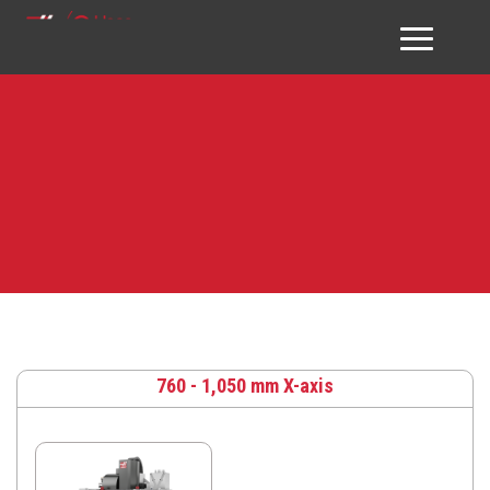
GIỚI THIỆU HAAS VN
SẢN PHẨM
DỊCH VỤ
ĐỐI TÁC & KHÁCH HÀNG
DOWNLOAD
TƯ VẤN
760 - 1,050 mm X-axis
LIÊN HỆ