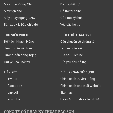
* Việc này đồng nghĩa với việc bạn chấp nhận
chính sách
Máy phay đứng CNC
Dịch vụ hỗ trợ
truyền thông
của chúng tôi.
Máy tiện cnc
Hỗ trợ tài chính
Máy phay ngang CNC
Đào tạo kỹ thuật
Bàn xoay & Đầu chia độ
Yêu cầu hỗ trợ
THƯ VIỆN VIDEOS
GIỚI THIỆU HAAS VN
Đối tác - Khách Hàng
Câu chuyện về chúng tôi
Hướng dẫn vận hành
Tin Tức - Sự kiện
Hướng dẫn công nghệ
Địa chỉ - Liên hệ
Gửi yêu cầu hỗ trợ
Gửi yêu cầu hỗ trợ
LIÊN KẾT
ĐIỀU KHOẢN SỬ DỤNG
Twitter
Chính sách truyền thông
Facebook
Chính sách bảo mật website
LinkedIn
Sitemap
YouTube
Haas Automation .Inc (USA)
CÔNG TY CỔ PHẦN KỸ THUẬT BẢO SƠN