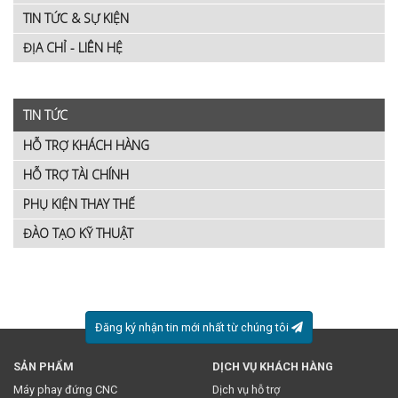
TIN TỨC & SỰ KIỆN
ĐỊA CHỈ - LIÊN HỆ
TIN TỨC
HỖ TRỢ KHÁCH HÀNG
HỖ TRỢ TÀI CHÍNH
PHỤ KIỆN THAY THẾ
ĐÀO TẠO KỸ THUẬT
Đăng ký nhận tin mới nhất từ chúng tôi
SẢN PHẨM
DỊCH VỤ KHÁCH HÀNG
* Việc này đồng nghĩa với việc bạn chấp nhận
chính sách
Máy phay đứng CNC
Dịch vụ hỗ trợ