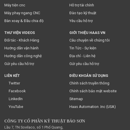
truyền thông
của chúng tôi.
Máy tiện cnc
Hỗ trợ tài chính
Máy phay ngang CNC
Đào tạo kỹ thuật
Bàn xoay & Đầu chia độ
Yêu cầu hỗ trợ
THƯ VIỆN VIDEOS
GIỚI THIỆU HAAS VN
Đối tác - Khách Hàng
Câu chuyện về chúng tôi
Hướng dẫn vận hành
Tin Tức - Sự kiện
Hướng dẫn công nghệ
Địa chỉ - Liên hệ
Gửi yêu cầu hỗ trợ
Gửi yêu cầu hỗ trợ
LIÊN KẾT
ĐIỀU KHOẢN SỬ DỤNG
Twitter
Chính sách truyền thông
Facebook
Chính sách bảo mật website
LinkedIn
Sitemap
YouTube
Haas Automation .Inc (USA)
CÔNG TY CỔ PHẦN KỸ THUẬT BẢO SƠN
Lầu 7, TN Sovilaco, số 1 Phổ Quang,