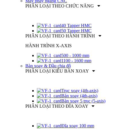
Máy phay ngang CNC
PHÂN LOẠI THEO CHỨC NĂNG
40 Tapper HMC
50 Tapper HMC
PHÂN LOẠI THEO HÀNH TRÌNH
HÀNH TRÌNH X-AXIS
500 - 1000 mm
1100 - 1600 mm
Bàn xoay & Đầu chia độ
PHÂN LOẠI KIỂU BÀN XOAY
Trục xoay (4th-axis)
Bàn xoay (4th-axis)
Bàn xoay 5 trục (5-axis)
PHÂN LOẠI THEO ĐĨA XOAY
Đĩa xoay 100 mm