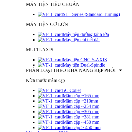
MÁY TIỆN TIÊU CHUẨN
ST - Series (Standard Turning)
MÁY TIỆN CỠ LỚN
Máy tiện đường kính lớn
Máy tiện chi tiết dài
MULTI-AXIS
Máy tiện CNC Y-AXIS
Máy tiện Dual-Spindle
PHÂN LOẠI THEO KHẢ NĂNG KẸP PHÔI
Kích thước mâm cặp
5C Collet
Mâm cặp ~165 mm
Mâm cặp ~210mm
Mâm cặp ~254 mm
Mâm cặp ~305 mm
Mâm cặp ~381 mm
Mâm cặp ~450 mm
Mâm cặp > 450 mm