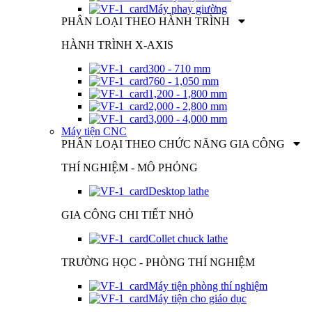
Máy phay giường
PHÂN LOẠI THEO HÀNH TRÌNH
HÀNH TRÌNH X-AXIS
300 - 710 mm
760 - 1,050 mm
1,200 - 1,800 mm
2,000 - 2,800 mm
3,000 - 4,000 mm
Máy tiện CNC
PHÂN LOẠI THEO CHỨC NĂNG GIA CÔNG
THÍ NGHIỆM - MÔ PHỎNG
Desktop lathe
GIA CÔNG CHI TIẾT NHỎ
Collet chuck lathe
TRƯỜNG HỌC - PHÒNG THÍ NGHIỆM
Máy tiện phòng thí nghiệm
Máy tiện cho giáo dục