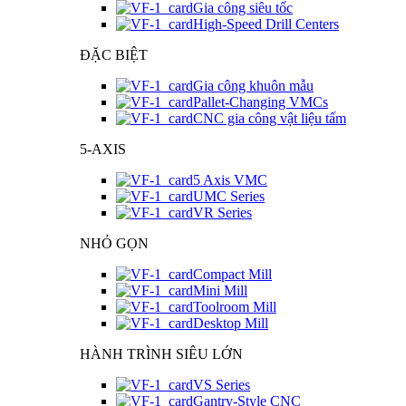
Gia công siêu tốc
High-Speed Drill Centers
ĐẶC BIỆT
Gia công khuôn mẫu
Pallet-Changing VMCs
CNC gia công vật liệu tấm
5-AXIS
5 Axis VMC
UMC Series
VR Series
NHỎ GỌN
Compact Mill
Mini Mill
Toolroom Mill
Desktop Mill
HÀNH TRÌNH SIÊU LỚN
VS Series
Gantry-Style CNC