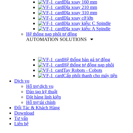
Đĩa xoay 160 mm
Đĩa xoay 210 mm
Đĩa xoay 310 mm
Đĩa xoay cỡ lớn
Đĩa xoay kiểu: C Spindle
Đĩa xoay kiểu: A Spindle
Hệ thống nạp phôi tự động
AUTOMATION SOLUTIONS
Hệ thống bàn gá tự động
Hệ thống tự động nạp phôi
Tay Robots - Cobots
Cấp phôi thanh cho máy tiện
Dịch vụ
Hỗ trợ dịch vụ
Đào tạo kỹ thuật
Đặt hàng linh kiện
Hỗ trợ tài chính
Đối Tác & Khách Hàng
Download
Tư vấn
Liên hệ