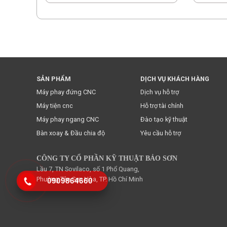
SẢN PHẨM
DỊCH VỤ KHÁCH HÀNG
* Việc n
Máy phay đứng CNC
Dịch vụ hỗ trợ
Máy tiện cnc
Hỗ trợ tài chính
Máy phay ngang CNC
Đào tạo kỹ thuật
Bàn xoay & Đầu chia độ
Yêu cầu hỗ trợ
CÔNG TY CỔ PHẦN KỸ THUẬT BẢO SƠN
Lầu 7, TN Sovilaco, số 1 Phổ Quang,
Phường Tân Sơn Hòa, TP. Hồ Chí Minh
0909864660