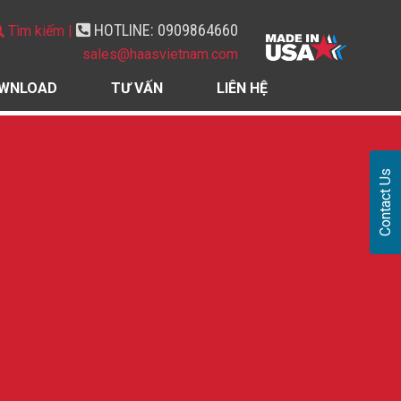
HOTLINE: 0909864660
Tìm kiếm |
sales@haasvietnam.com
WNLOAD
TƯ VẤN
LIÊN HỆ
Contact Us