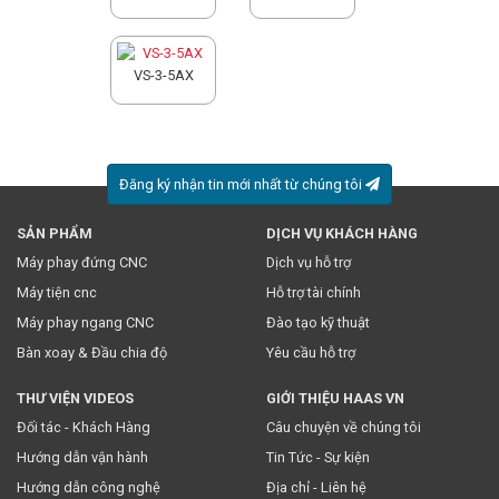
VS-3-5AX
Đăng ký nhận tin mới nhất từ chúng tôi
SẢN PHẨM
DỊCH VỤ KHÁCH HÀNG
* Việc này đồng nghĩa với việc bạn chấp nhận
chính sách
Máy phay đứng CNC
Dịch vụ hỗ trợ
truyền thông
của chúng tôi.
Máy tiện cnc
Hỗ trợ tài chính
Máy phay ngang CNC
Đào tạo kỹ thuật
Bàn xoay & Đầu chia độ
Yêu cầu hỗ trợ
THƯ VIỆN VIDEOS
GIỚI THIỆU HAAS VN
Đối tác - Khách Hàng
Câu chuyện về chúng tôi
Hướng dẫn vận hành
Tin Tức - Sự kiện
Hướng dẫn công nghệ
Địa chỉ - Liên hệ