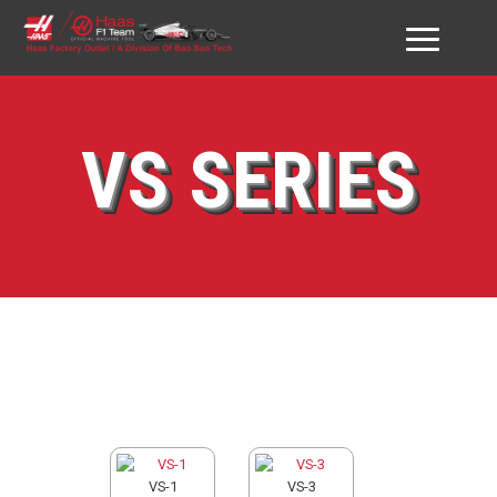
GIỚI THIỆU HAAS VN
VS SERIES
SẢN PHẨM
DỊCH VỤ
ĐỐI TÁC & KHÁCH HÀNG
DOWNLOAD
TƯ VẤN
LIÊN HỆ
VS-1
VS-3