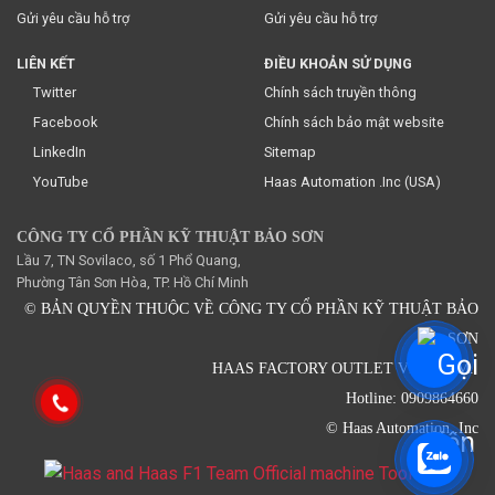
Gửi yêu cầu hỗ trợ
Gửi yêu cầu hỗ trợ
LIÊN KẾT
ĐIỀU KHOẢN SỬ DỤNG
Twitter
Chính sách truyền thông
Facebook
Chính sách bảo mật website
LinkedIn
Sitemap
YouTube
Haas Automation .Inc (USA)
CÔNG TY CỔ PHẦN KỸ THUẬT BẢO SƠN
Lầu 7, TN Sovilaco, số 1 Phổ Quang,
Phường Tân Sơn Hòa, TP. Hồ Chí Minh
© BẢN QUYỀN THUỘC VỀ CÔNG TY CỔ PHẦN KỸ THUẬT BẢO
SƠN
HAAS FACTORY OUTLET VIETNAM.
Hotline: 0909864660
© Haas Automation .Inc