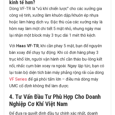
kinh tế hơn?
Dòng VF-TR là "vũ khí chiến lược" cho các xưởng gia
công vệ tinh, xưởng làm khuôn dập/khuôn ép nhựa
hoặc làm hàng dịch vụ. Đặc thù của các xưởng này là
hôm nay làm một chi tiết 5 mặt nhỏ, nhưng ngày mai
lại nhận một block máy 3 trục dài 1 mét thô kệch.
Với
Haas VF-TR
, khi cần phay 5 mặt, bạn để nguyên
bàn xoay để chạy tự động. Khi có đơn hàng phay 3
trục khổ lớn, người vận hành chỉ cần tháo bu-lông kết
nối, nhấc cụm bàn xoay ra ngoài. Ngay lập tức, bạn có
lại toàn bộ diện tích bàn máy phẳng rộng rãi của dòng
VF Series
để gá phôi tấm lớn – điều mà dòng máy
UMC cố định không thể làm được.
4. Tư Vấn Đầu Tư Phù Hợp Cho Doanh
Nghiệp Cơ Khí Việt Nam
Để đưa ra quyết định đầu tư chính xác nhất, doanh