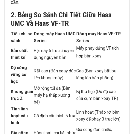
cần.
2. Bảng So Sánh Chi Tiết Giữa Haas
UMC Và Haas VF-TR
Tiêu chí so
Dòng máy Haas UMC
Dòng máy Haas VF-TR
sánh
Series
Series
Máy phay đứng VF tích
Bản chất
Hệ máy 5 trục chuyên
hợp bàn xoay
thiết kế
dụng nguyên bản
Độ cứng
Rất cao (Bàn xoay đúc
Cao (Bàn xoay bắt bu-
vững cơ
liền khung máy)
lông lên bàn phẳng)
học
Mở rộng tối đa (Bàn
Không gian
Bị thu hẹp (Do độ cao
máy hạ thấp xuống
trục Z
của cụm bàn xoay TR)
bệ)
Tính linh
Linh hoạt (Tháo rời bàn
hoạt cấu
Cố định cấu hình 5 trục
xoay để phay 3 trục lớn)
hình
Gia công đơn chiếc,
Gia công
Hàng loạt, chi tiết phức