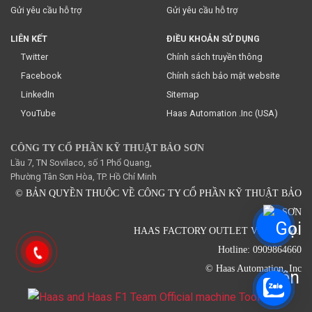
Gửi yêu cầu hỗ trợ
Gửi yêu cầu hỗ trợ
LIÊN KẾT
ĐIỀU KHOẢN SỬ DỤNG
Twitter
Chính sách truyền thông
Facebook
Chính sách bảo mật website
LinkedIn
Sitemap
YouTube
Haas Automation .Inc (USA)
CÔNG TY CỔ PHẦN KỸ THUẬT BẢO SƠN
Lầu 7, TN Sovilaco, số 1 Phổ Quang,
Phường Tân Sơn Hòa, TP. Hồ Chí Minh
© BẢN QUYỀN THUỘC VỀ CÔNG TY CỔ PHẦN KỸ THUẬT BẢO
SƠN
HAAS FACTORY OUTLET VIETNAM.
Hotline: 0909864660
© Haas Automation .Inc