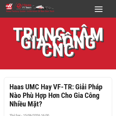
GIỚI THIỆU HAAS VN
TRUNG TÂM
GIA CÔNG
SẢN PHẨM
CNC
DỊCH VỤ
ĐỐI TÁC & KHÁCH HÀNG
DOWNLOAD
Haas UMC Hay VF-TR: Giải Pháp
TƯ VẤN
Nào Phù Hợp Hơn Cho Gia Công
LIÊN HỆ
Nhiều Mặt?
Thứ hai - 15/06/2026 16:00