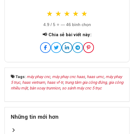
★
★
★
★
★
★
★
★
★
★
4.9
/ 5 ⭐ — 46 bình chọn
📢 Chia sẻ bài viết này:
Tags:
máy phay cnc
,
máy phay cnc haas
,
haas umc
,
máy phay
5 trục
,
haas vietnam
,
haas vf-tr
,
trung tâm gia công đứng
,
gia công
nhiều mặt
,
bàn xoay trunnion
,
so sánh máy cnc 5 trục
Những tin mới hơn