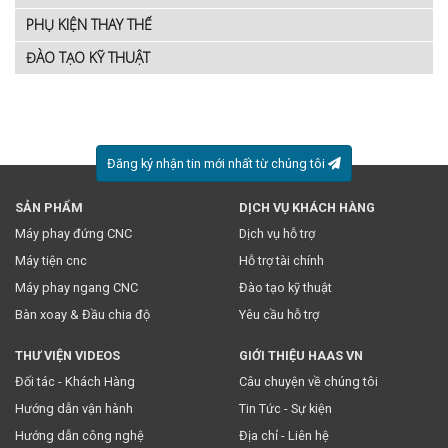
PHỤ KIỆN THAY THẾ
ĐÀO TẠO KỸ THUẬT
Đăng ký nhận tin mới nhất từ chúng tôi
SẢN PHẨM
DỊCH VỤ KHÁCH HÀNG
* Việc này đồng nghĩa với việc bạn chấp nhận
chính sách
Máy phay đứng CNC
Dịch vụ hỗ trợ
truyền thông
của chúng tôi.
Máy tiện cnc
Hỗ trợ tài chính
Máy phay ngang CNC
Đào tạo kỹ thuật
Bàn xoay & Đầu chia độ
Yêu cầu hỗ trợ
THƯ VIỆN VIDEOS
GIỚI THIỆU HAAS VN
Đối tác - Khách Hàng
Câu chuyện về chúng tôi
Hướng dẫn vận hành
Tin Tức - Sự kiện
Hướng dẫn công nghệ
Địa chỉ - Liên hệ