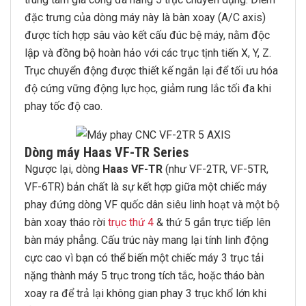
đặc trưng của dòng máy này là bàn xoay (A/C axis)
được tích hợp sâu vào kết cấu đúc bệ máy, nằm độc
lập và đồng bộ hoàn hảo với các trục tịnh tiến X, Y, Z.
Trục chuyển động được thiết kế ngắn lại để tối ưu hóa
độ cứng vững động lực học, giảm rung lắc tối đa khi
phay tốc độ cao.
Dòng máy Haas VF-TR Series
Ngược lại, dòng
Haas VF-TR
(như VF-2TR, VF-5TR,
VF-6TR) bản chất là sự kết hợp giữa một chiếc máy
phay đứng dòng VF quốc dân siêu linh hoạt và một bộ
bàn xoay tháo rời
trục thứ 4
& thứ 5 gắn trực tiếp lên
bàn máy phẳng. Cấu trúc này mang lại tính linh động
cực cao vì bạn có thể biến một chiếc máy 3 trục tải
nặng thành máy 5 trục trong tích tắc, hoặc tháo bàn
xoay ra để trả lại không gian phay 3 trục khổ lớn khi