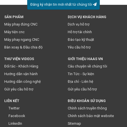
Đăng ký nhận tin mới nhất từ chúng tôi
SẢN PHẨM
DỊCH VỤ KHÁCH HÀNG
* Việc này đồng nghĩa với việc bạn chấp nhận
chính sách
Máy phay đứng CNC
Dịch vụ hỗ trợ
truyền thông
của chúng tôi.
Máy tiện cnc
Hỗ trợ tài chính
Máy phay ngang CNC
Đào tạo kỹ thuật
Bàn xoay & Đầu chia độ
Yêu cầu hỗ trợ
THƯ VIỆN VIDEOS
GIỚI THIỆU HAAS VN
Đối tác - Khách Hàng
Câu chuyện về chúng tôi
Hướng dẫn vận hành
Tin Tức - Sự kiện
Hướng dẫn công nghệ
Địa chỉ - Liên hệ
Gửi yêu cầu hỗ trợ
Gửi yêu cầu hỗ trợ
LIÊN KẾT
ĐIỀU KHOẢN SỬ DỤNG
Twitter
Chính sách truyền thông
Facebook
Chính sách bảo mật website
LinkedIn
Sitemap