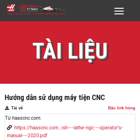
GIỚI THIỆU HAAS VN
TÀI LIỆU
SẢN PHẨM
DỊCH VỤ
ĐỐI TÁC & KHÁCH HÀNG
DOWNLOAD
Hướng dẫn sử dụng máy tiện CNC
TƯ VẤN
Tải về
Báo link hỏng
Từ haascnc.com:
LIÊN HỆ
https://haascnc.com...ish---lathe-ngc---operator's-
manual---2020.pdf