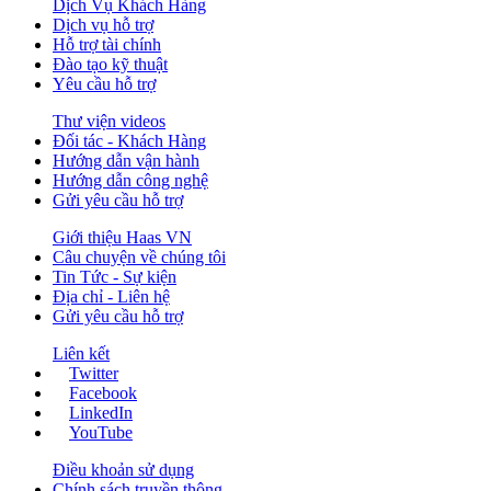
Dịch Vụ Khách Hàng
Dịch vụ hỗ trợ
Hỗ trợ tài chính
Đào tạo kỹ thuật
Yêu cầu hỗ trợ
Thư viện videos
Đối tác - Khách Hàng
Hướng dẫn vận hành
Hướng dẫn công nghệ
Gửi yêu cầu hỗ trợ
Giới thiệu Haas VN
Câu chuyện về chúng tôi
Tin Tức - Sự kiện
Địa chỉ - Liên hệ
Gửi yêu cầu hỗ trợ
Liên kết
Twitter
Facebook
LinkedIn
YouTube
Điều khoản sử dụng
Chính sách truyền thông