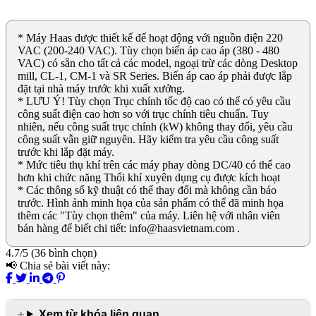
* Máy Haas được thiết kế để hoạt động với nguồn điện 220
VAC (200-240 VAC). Tùy chọn biến áp cao áp (380 - 480
VAC) có sẵn cho tất cả các model, ngoại trừ các dòng Desktop
mill, CL-1, CM-1 và SR Series. Biến áp cao áp phải được lắp
đặt tại nhà máy trước khi xuất xưởng.
* LƯU Ý! Tùy chọn Trục chính tốc độ cao có thể có yêu cầu
công suất điện cao hơn so với trục chính tiêu chuẩn. Tuy
nhiên, nếu công suất trục chính (kW) không thay đổi, yêu cầu
công suất vẫn giữ nguyên. Hãy kiểm tra yêu cầu công suất
trước khi lắp đặt máy.
* Mức tiêu thụ khí trên các máy phay dòng DC/40 có thể cao
hơn khi chức năng Thổi khí xuyên dụng cụ được kích hoạt
* Các thông số kỹ thuật có thể thay đổi mà không cần báo
trước. Hình ảnh minh họa của sản phẩm có thể đã minh họa
thêm các "Tùy chọn thêm" của máy. Liên hệ với nhân viên
bán hàng để biết chi tiết: info@haasvietnam.com .
4.7/5 (36 bình chọn)
📢 Chia sẻ bài viết này:
Xem từ khóa liên quan