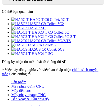
Có thể bạn quan tâm
HA5C-T
Cỡ Collet: 5C-T
HA5C2
Cỡ Collet: 5C2
HA5C3
5C
HA5C3-T
Cỡ Collet: 5C
HA5C2-T
Cỡ Collet: 5C-2-T
HA2TS
Cỡ Collet: 5C-2-TS
HA5C
Cỡ Collet: 5C
HA5CS
Cỡ Collet: 5CS
HA5C4-T
5C
Đăng ký nhận tin mới nhất từ chúng tôi
* Việc này đồng nghĩa với việc bạn chấp nhận
chính sách truyền
thông
của chúng tôi.
Sản phẩm
Máy phay đứng CNC
Máy tiện cnc
Máy phay ngang CNC
Bàn xoay & Đầu chia độ