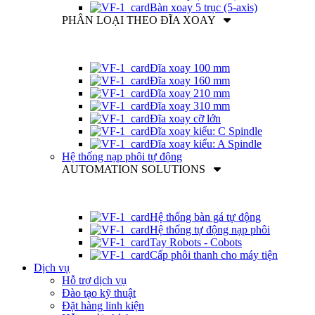
Bàn xoay 5 trục (5-axis)
PHÂN LOẠI THEO ĐĨA XOAY
Đĩa xoay 100 mm
Đĩa xoay 160 mm
Đĩa xoay 210 mm
Đĩa xoay 310 mm
Đĩa xoay cỡ lớn
Đĩa xoay kiểu: C Spindle
Đĩa xoay kiểu: A Spindle
Hệ thống nạp phôi tự động
AUTOMATION SOLUTIONS
Hệ thống bàn gá tự động
Hệ thống tự động nạp phôi
Tay Robots - Cobots
Cấp phôi thanh cho máy tiện
Dịch vụ
Hỗ trợ dịch vụ
Đào tạo kỹ thuật
Đặt hàng linh kiện