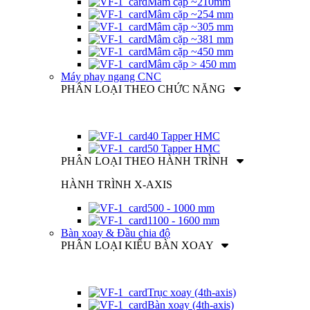
Mâm cặp ~210mm
Mâm cặp ~254 mm
Mâm cặp ~305 mm
Mâm cặp ~381 mm
Mâm cặp ~450 mm
Mâm cặp > 450 mm
Máy phay ngang CNC
PHÂN LOẠI THEO CHỨC NĂNG
40 Tapper HMC
50 Tapper HMC
PHÂN LOẠI THEO HÀNH TRÌNH
HÀNH TRÌNH X-AXIS
500 - 1000 mm
1100 - 1600 mm
Bàn xoay & Đầu chia độ
PHÂN LOẠI KIỂU BÀN XOAY
Trục xoay (4th-axis)
Bàn xoay (4th-axis)