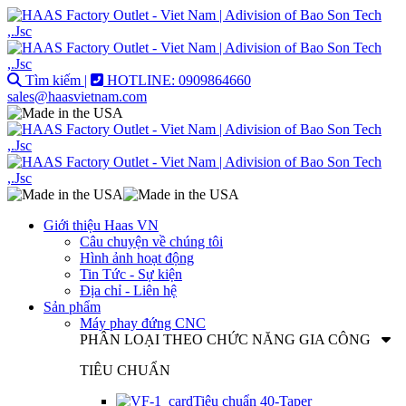
Tìm kiếm |
HOTLINE: 0909864660
sales@haasvietnam.com
Giới thiệu Haas VN
Câu chuyện về chúng tôi
Hình ảnh hoạt động
Tin Tức - Sự kiện
Địa chỉ - Liên hệ
Sản phẩm
Máy phay đứng CNC
PHÂN LOẠI THEO CHỨC NĂNG GIA CÔNG
TIÊU CHUẨN
Tiêu chuẩn 40-Taper