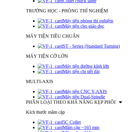
Collet chuck lathe
TRƯỜNG HỌC - PHÒNG THÍ NGHIỆM
Máy tiện phòng thí nghiệm
Máy tiện cho giáo dục
MÁY TIỆN TIÊU CHUẨN
ST - Series (Standard Turning)
MÁY TIỆN CỠ LỚN
Máy tiện đường kính lớn
Máy tiện chi tiết dài
MULTI-AXIS
Máy tiện CNC Y-AXIS
Máy tiện Dual-Spindle
PHÂN LOẠI THEO KHẢ NĂNG KẸP PHÔI
Kích thước mâm cặp
5C Collet
Mâm cặp ~165 mm