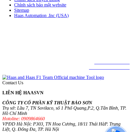
Chính sách bảo mật website
Sitemap
Haas Automation .Inc (USA)
CÔNG TY CỔ PHẦN KỸ THUẬT BẢO SƠN
Lầu 7, TN Sovilaco, số 1 Phổ Quang,
Phường Tân Sơn Hòa, TP. Hồ Chí Minh
© BẢN QUYỀN THUỘC VỀ CÔNG TY CỔ PHẦN KỸ THUẬT BẢO
SƠN
HAAS FACTORY OUTLET VIETNAM.
Hotline: 0909864660
© Haas Automation .Inc
Contact Us
LIÊN HỆ HAASVN
CÔNG TY CỔ PHẦN KỸ THUẬT BẢO SƠN
Trụ sở: Lầu 7, TN Sovilaco, số 1 Phổ Quang,P.2, Q.Tân Bình, TP.
Hồ Chí Minh
Hotoline: 0909864660
VPĐD Hà Nội: P303, TN Hoa Cương, 18/11 Thái HàP. Trung
Liệt, Q. Đống Đa, TP. Hà Nội