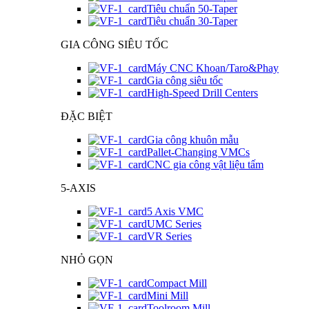
Tiêu chuẩn 50-Taper
Tiêu chuẩn 30-Taper
GIA CÔNG SIÊU TỐC
Máy CNC Khoan/Taro&Phay
Gia công siêu tốc
High-Speed Drill Centers
ĐẶC BIỆT
Gia công khuôn mẫu
Pallet-Changing VMCs
CNC gia công vật liệu tấm
5-AXIS
5 Axis VMC
UMC Series
VR Series
NHỎ GỌN
Compact Mill
Mini Mill
Toolroom Mill