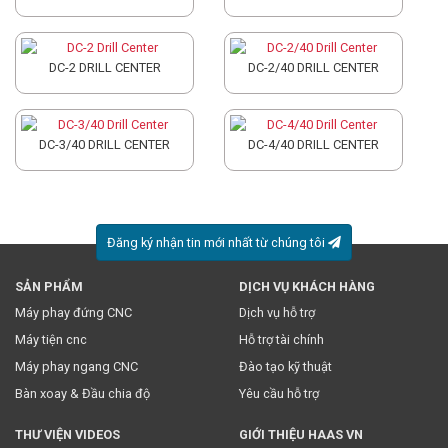
DC-2 DRILL CENTER
DC-2/40 DRILL CENTER
DC-3/40 DRILL CENTER
DC-4/40 DRILL CENTER
Đăng ký nhận tin mới nhất từ chúng tôi
SẢN PHẨM
DỊCH VỤ KHÁCH HÀNG
* Việc này đồng nghĩa với việc bạn chấp nhận
chính sách
Máy phay đứng CNC
Dịch vụ hỗ trợ
truyền thông
của chúng tôi.
Máy tiện cnc
Hỗ trợ tài chính
Máy phay ngang CNC
Đào tạo kỹ thuật
Bàn xoay & Đầu chia độ
Yêu cầu hỗ trợ
THƯ VIỆN VIDEOS
GIỚI THIỆU HAAS VN