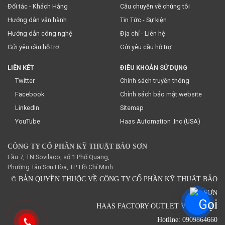
Đối tác - Khách Hàng
Câu chuyện về chúng tôi
Hướng dẫn vận hành
Tin Tức - Sự kiện
Hướng dẫn công nghệ
Địa chỉ - Liên hệ
Gửi yêu cầu hỗ trợ
Gửi yêu cầu hỗ trợ
LIÊN KẾT
ĐIỀU KHOẢN SỬ DỤNG
Twitter
Chính sách truyền thông
Facebook
Chính sách bảo mật website
LinkedIn
Sitemap
YouTube
Haas Automation .Inc (USA)
CÔNG TY CỔ PHẦN KỸ THUẬT BẢO SƠN
Lầu 7, TN Sovilaco, số 1 Phổ Quang,
Phường Tân Sơn Hòa, TP. Hồ Chí Minh
© BẢN QUYỀN THUỘC VỀ CÔNG TY CỔ PHẦN KỸ THUẬT BẢO
SƠN
HAAS FACTORY OUTLET VIETNAM.
Hotline: 0909864660