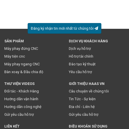
Đăng ký nhận tin mới nhất từ chúng tôi
SẢN PHẨM
DỊCH VỤ KHÁCH HÀNG
* Việc này đồng nghĩa với việc bạn chấp nhận
chính sách
Máy phay đứng CNC
Dịch vụ hỗ trợ
truyền thông
của chúng tôi.
Máy tiện cnc
Hỗ trợ tài chính
Máy phay ngang CNC
Đào tạo kỹ thuật
Bàn xoay & Đầu chia độ
Yêu cầu hỗ trợ
THƯ VIỆN VIDEOS
GIỚI THIỆU HAAS VN
Đối tác - Khách Hàng
Câu chuyện về chúng tôi
Hướng dẫn vận hành
Tin Tức - Sự kiện
Hướng dẫn công nghệ
Địa chỉ - Liên hệ
Gửi yêu cầu hỗ trợ
Gửi yêu cầu hỗ trợ
LIÊN KẾT
ĐIỀU KHOẢN SỬ DỤNG