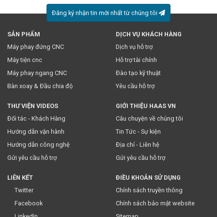
Đăng ký nhận tin mới nhất từ chúng tôi
SẢN PHẨM
DỊCH VỤ KHÁCH HÀNG
* Việc này đồng nghĩa với việc bạn chấp nhận
chính sách
Máy phay đứng CNC
Dịch vụ hỗ trợ
truyền thông
của chúng tôi.
Máy tiện cnc
Hỗ trợ tài chính
Máy phay ngang CNC
Đào tạo kỹ thuật
Bàn xoay & Đầu chia độ
Yêu cầu hỗ trợ
THƯ VIỆN VIDEOS
GIỚI THIỆU HAAS VN
Đối tác - Khách Hàng
Câu chuyện về chúng tôi
Hướng dẫn vận hành
Tin Tức - Sự kiện
Hướng dẫn công nghệ
Địa chỉ - Liên hệ
Gửi yêu cầu hỗ trợ
Gửi yêu cầu hỗ trợ
LIÊN KẾT
ĐIỀU KHOẢN SỬ DỤNG
Twitter
Chính sách truyền thông
Facebook
Chính sách bảo mật website
LinkedIn
Sitemap