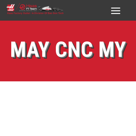
GIỚI THIỆU HAAS VN
MAY CNC MY
SẢN PHẨM
DỊCH VỤ
ĐỐI TÁC & KHÁCH HÀNG
DOWNLOAD
TƯ VẤN
MAY
LIÊN HỆ
CNC
MY