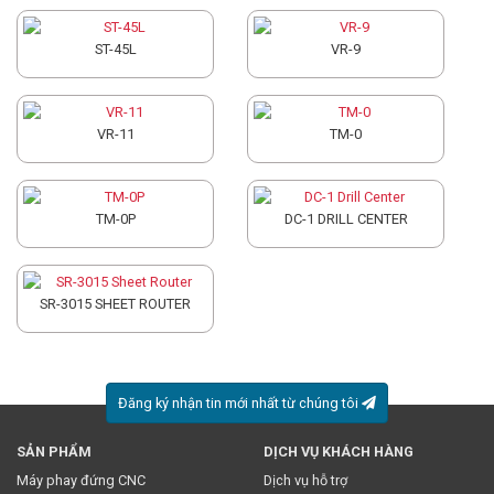
ST-45L
VR-9
VR-11
TM-0
TM-0P
DC-1 DRILL CENTER
SR-3015 SHEET ROUTER
Đăng ký nhận tin mới nhất từ chúng tôi
SẢN PHẨM
DỊCH VỤ KHÁCH HÀNG
* Việc này đồng nghĩa với việc bạn chấp nhận
chính sách
Máy phay đứng CNC
Dịch vụ hỗ trợ
truyền thông
của chúng tôi.