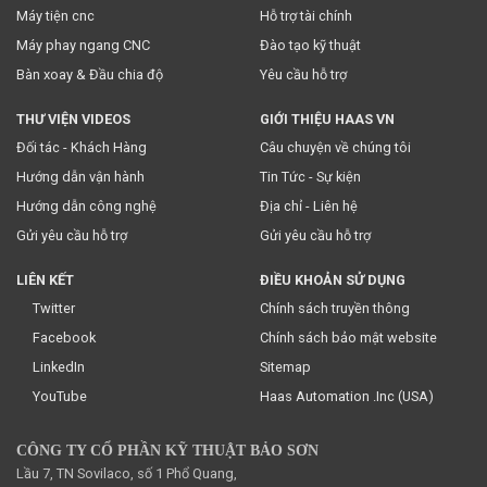
Máy tiện cnc
Hỗ trợ tài chính
Máy phay ngang CNC
Đào tạo kỹ thuật
Bàn xoay & Đầu chia độ
Yêu cầu hỗ trợ
THƯ VIỆN VIDEOS
GIỚI THIỆU HAAS VN
Đối tác - Khách Hàng
Câu chuyện về chúng tôi
Hướng dẫn vận hành
Tin Tức - Sự kiện
Hướng dẫn công nghệ
Địa chỉ - Liên hệ
Gửi yêu cầu hỗ trợ
Gửi yêu cầu hỗ trợ
LIÊN KẾT
ĐIỀU KHOẢN SỬ DỤNG
Twitter
Chính sách truyền thông
Facebook
Chính sách bảo mật website
LinkedIn
Sitemap
YouTube
Haas Automation .Inc (USA)
CÔNG TY CỔ PHẦN KỸ THUẬT BẢO SƠN
Lầu 7, TN Sovilaco, số 1 Phổ Quang,