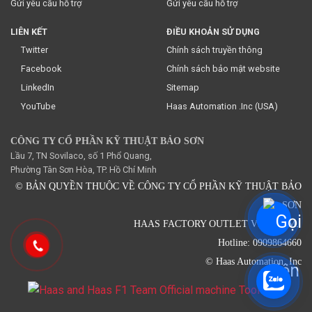
Gửi yêu cầu hỗ trợ
Gửi yêu cầu hỗ trợ
LIÊN KẾT
ĐIỀU KHOẢN SỬ DỤNG
Twitter
Chính sách truyền thông
Facebook
Chính sách bảo mật website
LinkedIn
Sitemap
YouTube
Haas Automation .Inc (USA)
CÔNG TY CỔ PHẦN KỸ THUẬT BẢO SƠN
Lầu 7, TN Sovilaco, số 1 Phổ Quang,
Phường Tân Sơn Hòa, TP. Hồ Chí Minh
© BẢN QUYỀN THUỘC VỀ CÔNG TY CỔ PHẦN KỸ THUẬT BẢO
SƠN
HAAS FACTORY OUTLET VIETNAM.
Hotline: 0909864660
© Haas Automation .Inc