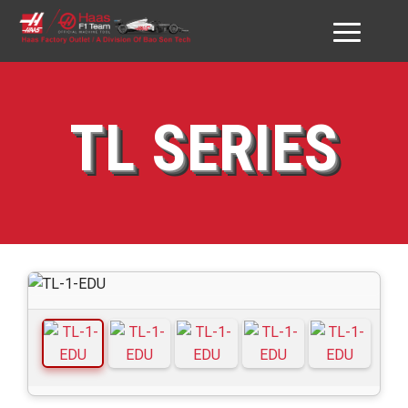
GIỚI THIỆU HAAS VN
TL SERIES
SẢN PHẨM
DỊCH VỤ
ĐỐI TÁC & KHÁCH HÀNG
DOWNLOAD
TƯ VẤN
LIÊN HỆ