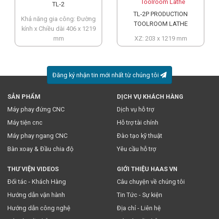
TL-2
TL-2P PRODUCTION
Khả năng gia công: Đường
TOOLROOM LATHE
kính x Chiều dài 406 x 1219
mm
XZ: 203 x 1219 mm
Đăng ký nhận tin mới nhất từ chúng tôi
SẢN PHẨM
DỊCH VỤ KHÁCH HÀNG
* Việc này đồng nghĩa với việc bạn chấp nhận
chính sách
Máy phay đứng CNC
Dịch vụ hỗ trợ
truyền thông
của chúng tôi.
Máy tiện cnc
Hỗ trợ tài chính
Máy phay ngang CNC
Đào tạo kỹ thuật
Bàn xoay & Đầu chia độ
Yêu cầu hỗ trợ
THƯ VIỆN VIDEOS
GIỚI THIỆU HAAS VN
Đối tác - Khách Hàng
Câu chuyện về chúng tôi
Hướng dẫn vận hành
Tin Tức - Sự kiện
Hướng dẫn công nghệ
Địa chỉ - Liên hệ