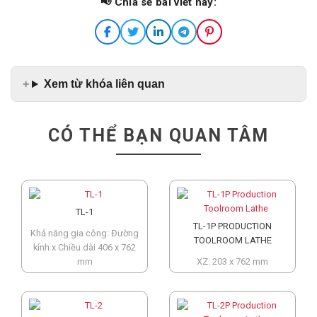
📢 Chia sẻ bài viết này:
Xem từ khóa liên quan
CÓ THỂ BẠN QUAN TÂM
TL-1
TL-1P PRODUCTION
Khả năng gia công: Đường
TOOLROOM LATHE
kính x Chiều dài 406 x 762
mm
XZ: 203 x 762 mm