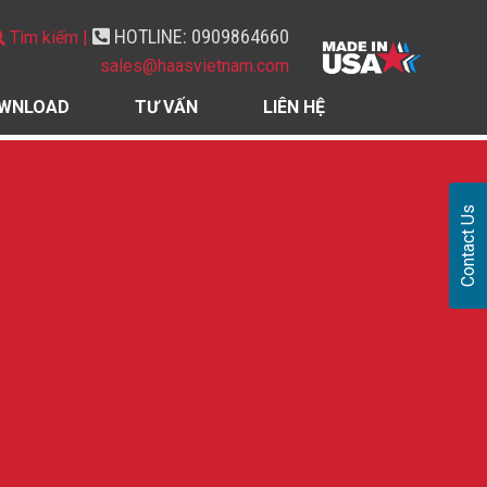
HOTLINE: 0909864660
Tìm kiếm |
sales@haasvietnam.com
WNLOAD
TƯ VẤN
LIÊN HỆ
Contact Us