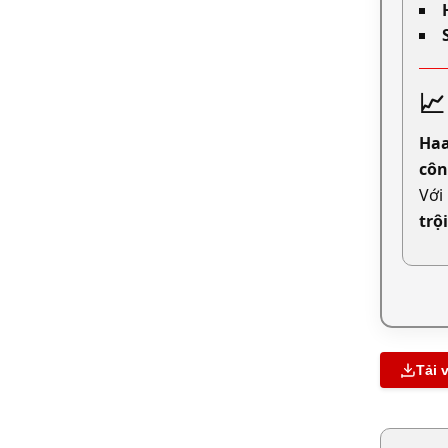
📈
Haa
côn
Với
trội
Tải 