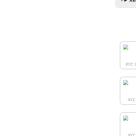
Xe
XYZ: 
XYZ:
XYZ: