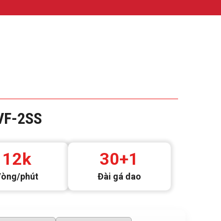
VF-2SS
12k
30+1
òng/phút
Đài gá dao