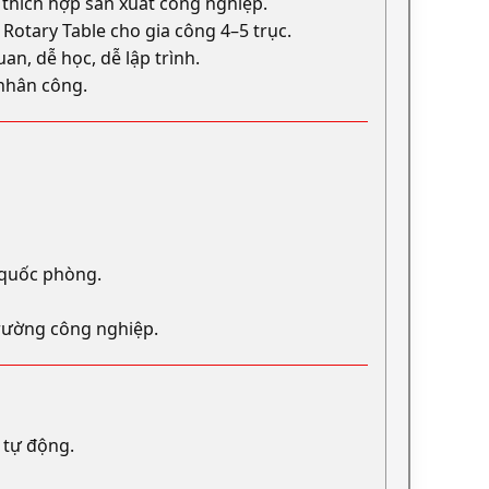
 thích hợp sản xuất công nghiệp.
, Rotary Table cho gia công 4–5 trục.
an, dễ học, dễ lập trình.
 nhân công.
 quốc phòng.
trường công nghiệp.
 tự động.