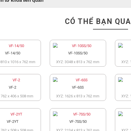
m từ khóa liên quan
CÓ THỂ BẠN QU
VF-14/50
VF-10SS/50
3810 x 1016 x 762 mm
XYZ: 3048 x 813 x 762 mm
XYZ: 
VF-2
VF-6SS
 762 x 406 x 508 mm
XYZ: 1626 x 813 x 762 mm
XYZ: 
VF-2YT
VF-7SS/50
 762 x 508 x 508 mm
XYZ: 2134 x 813 x 762 mm
XYZ: 