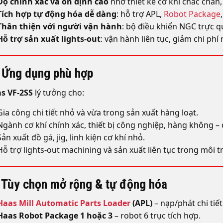
Độ chính xác và ổn định cao
nhờ thiết kế cơ khí chắc chắn,
Tích hợp tự động hóa dễ dàng
: hỗ trợ APL,
Robot Package
Thân thiện với người vận hành
: bộ điều khiển NGC trực qu
Hỗ trợ sản xuất lights-out
: vận hành liên tục, giảm chi phí
 Ứng dụng phù hợp
s VF-2SS
lý tưởng cho:
Gia công chi tiết nhỏ và vừa trong sản xuất hàng loạt.
Ngành cơ khí chính xác, thiết bị công nghiệp, hàng không –
Sản xuất đồ gá, jig, linh kiện cơ khí nhỏ.
Hỗ trợ lights-out machining và sản xuất liên tục trong môi 
 Tùy chọn mở rộng & tự động hóa
Haas Mill Automatic Parts Loader
(APL)
– nạp/phát chi tiết
Haas Robot Package 1 hoặc 3
– robot 6 trục tích hợp.