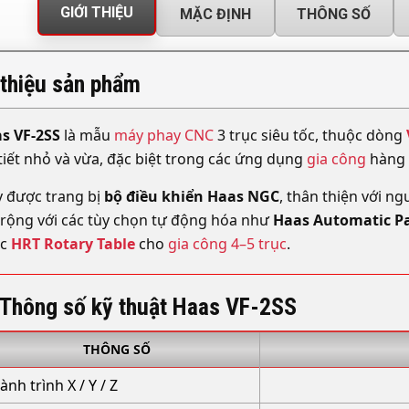
GIỚI THIỆU
MẶC ĐỊNH
THÔNG SỐ
 thiệu sản phẩm
s VF-2SS
là mẫu
máy phay CNC
3 trục siêu tốc, thuộc dòng
 tiết nhỏ và vừa, đặc biệt trong các ứng dụng
gia công
hàng l
 được trang bị
bộ điều khiển Haas NGC
, thân thiện với n
rộng với các tùy chọn tự động hóa như
Haas Automatic Pa
ặc
HRT Rotary Table
cho
gia công 4–5 trục
.
 Thông số kỹ thuật Haas VF-2SS
THÔNG SỐ
ành trình X / Y / Z