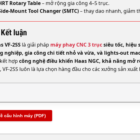
HRT Rotary Table
– mở rộng gia công 4–5 trục.
Side-Mount Tool Changer (SMTC)
– thay dao nhanh, giảm th
 Kết luận
s VF-2SS
là giải pháp
máy phay CNC 3 trục
siêu tốc, hiệu 
g nghiệp, gia công chi tiết nhỏ và vừa, và lights-out ma
 kết hợp
công nghệ điều khiển Haas NGC, khả năng mở r
, VF-2SS luôn là lựa chọn hàng đầu cho các xưởng sản xuất h
về cấu hình máy (PDF)