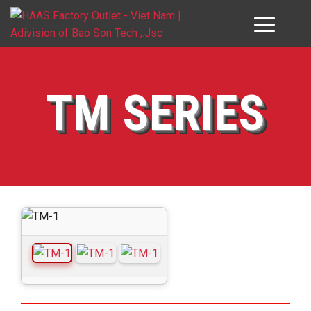
GIỚI THIỆU HAAS VN
TM SERIES
SẢN PHẨM
DỊCH VỤ
ĐỐI TÁC & KHÁCH HÀNG
DOWNLOAD
TƯ VẤN
LIÊN HỆ