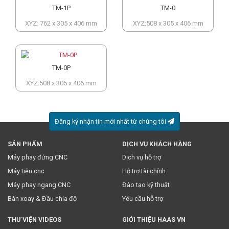
TM-1P
TM-0
XYZ: 762 x 305 x 406 mm
XYZ:508 x 305 x 406 mm
TM-0P
XYZ:508 x 305 x 406 mm
Đăng ký nhận tin mới nhất từ chúng tôi
SẢN PHẨM
DỊCH VỤ KHÁCH HÀNG
* Việc này đồng nghĩa với việc bạn chấp nhận
chính sách
Máy phay đứng CNC
Dịch vụ hỗ trợ
truyền thông
của chúng tôi.
Máy tiện cnc
Hỗ trợ tài chính
Máy phay ngang CNC
Đào tạo kỹ thuật
Bàn xoay & Đầu chia độ
Yêu cầu hỗ trợ
THƯ VIỆN VIDEOS
GIỚI THIỆU HAAS VN