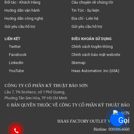
Đối tác - Khách Hàng
Câu chuyện về chúng tôi
Hướng dẫn vận hành
Tin Tức - Sự kiện
Hướng dẫn công nghệ
Địa chỉ - Liên hệ
Gửi yêu cầu hỗ trợ
Gửi yêu cầu hỗ trợ
LIÊN KẾT
ĐIỀU KHOẢN SỬ DỤNG
Twitter
Chính sách truyền thông
Facebook
Chính sách bảo mật website
LinkedIn
Sitemap
YouTube
Haas Automation .Inc (USA)
CÔNG TY CỔ PHẦN KỸ THUẬT BẢO SƠN
Lầu 7, TN Sovilaco, số 1 Phổ Quang,
Phường Tân Sơn Hòa, TP. Hồ Chí Minh
© BẢN QUYỀN THUỘC VỀ CÔNG TY CỔ PHẦN KỸ THUẬT BẢO
SƠN
HAAS FACTORY OUTLET VIETNAM.
Hotline: 0909864660