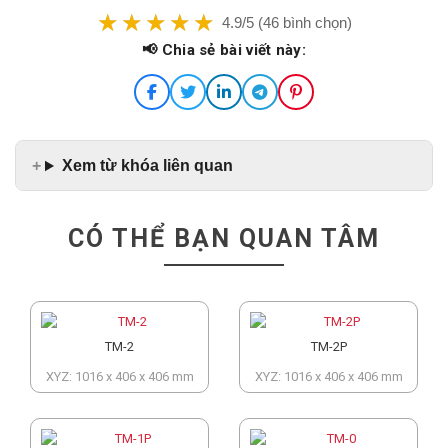
4.9/5 (46 bình chọn)
📢 Chia sẻ bài viết này:
Xem từ khóa liên quan
CÓ THỂ BẠN QUAN TÂM
TM-2
TM-2P
XYZ: 1016 x 406 x 406 mm
XYZ: 1016 x 406 x 406 mm