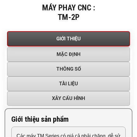
MÁY PHAY CNC :
TM-2P
GIỚI THIỆU
MẶC ĐỊNH
THÔNG SỐ
TÀI LIỆU
XÂY CẤU HÌNH
Giới thiệu sản phẩm
Các máy TM Series có giá cả phải chăng, dễ sử