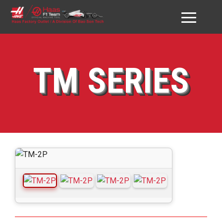
GIỚI THIỆU HAAS VN
TM SERIES
SẢN PHẨM
DỊCH VỤ
ĐỐI TÁC & KHÁCH HÀNG
DOWNLOAD
TƯ VẤN
LIÊN HỆ