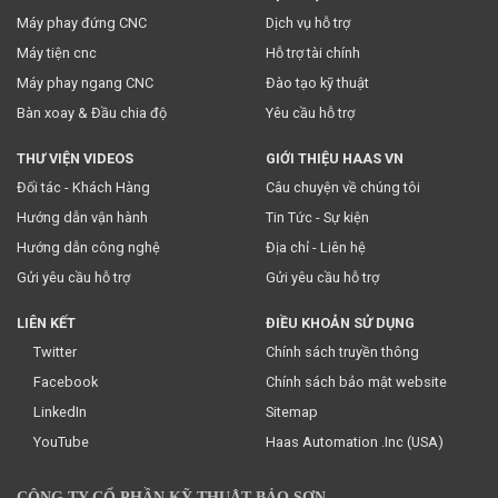
Máy phay đứng CNC
Dịch vụ hỗ trợ
* Việc này đồng nghĩa với việc bạn chấp nhận
chính sách
Máy tiện cnc
Hỗ trợ tài chính
truyền thông
của chúng tôi.
Máy phay ngang CNC
Đào tạo kỹ thuật
Bàn xoay & Đầu chia độ
Yêu cầu hỗ trợ
THƯ VIỆN VIDEOS
GIỚI THIỆU HAAS VN
Đối tác - Khách Hàng
Câu chuyện về chúng tôi
Hướng dẫn vận hành
Tin Tức - Sự kiện
Hướng dẫn công nghệ
Địa chỉ - Liên hệ
Gửi yêu cầu hỗ trợ
Gửi yêu cầu hỗ trợ
LIÊN KẾT
ĐIỀU KHOẢN SỬ DỤNG
Twitter
Chính sách truyền thông
Facebook
Chính sách bảo mật website
LinkedIn
Sitemap
YouTube
Haas Automation .Inc (USA)
CÔNG TY CỔ PHẦN KỸ THUẬT BẢO SƠN