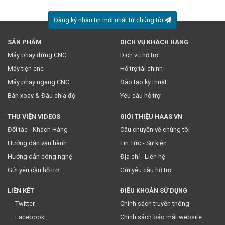
Đăng ký nhận tin mới nhất từ chúng tôi
SẢN PHẨM
DỊCH VỤ KHÁCH HÀNG
Máy phay đứng CNC
Dịch vụ hỗ trợ
* Việc này đồng nghĩa với việc bạn chấp nhận
chính sách
Máy tiện cnc
Hỗ trợ tài chính
truyền thông
của chúng tôi.
Máy phay ngang CNC
Đào tạo kỹ thuật
Bàn xoay & Đầu chia độ
Yêu cầu hỗ trợ
THƯ VIỆN VIDEOS
GIỚI THIỆU HAAS VN
Đối tác - Khách Hàng
Câu chuyện về chúng tôi
Hướng dẫn vận hành
Tin Tức - Sự kiện
Hướng dẫn công nghệ
Địa chỉ - Liên hệ
Gửi yêu cầu hỗ trợ
Gửi yêu cầu hỗ trợ
LIÊN KẾT
ĐIỀU KHOẢN SỬ DỤNG
Twitter
Chính sách truyền thông
Facebook
Chính sách bảo mật website