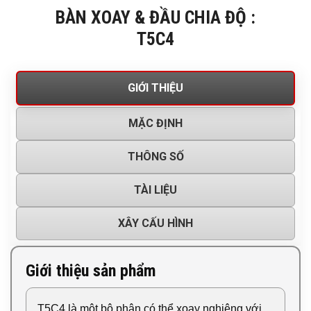
BÀN XOAY & ĐẦU CHIA ĐỘ :
T5C4
GIỚI THIỆU
MẶC ĐỊNH
THÔNG SỐ
TÀI LIỆU
XÂY CẤU HÌNH
Giới thiệu sản phẩm
T5C4 là một bộ phận có thể xoay nghiêng với