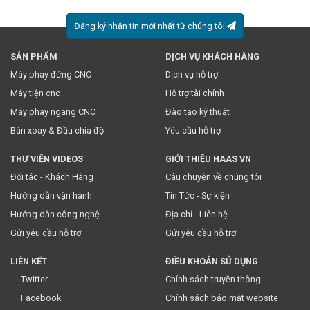
Đăng ký nhận tin mới nhất từ chúng tôi
SẢN PHẨM
DỊCH VỤ KHÁCH HÀNG
* Việc này đồng nghĩa với việc bạn chấp nhận
chính sách
Máy phay đứng CNC
Dịch vụ hỗ trợ
truyền thông
của chúng tôi.
Máy tiện cnc
Hỗ trợ tài chính
Máy phay ngang CNC
Đào tạo kỹ thuật
Bàn xoay & Đầu chia độ
Yêu cầu hỗ trợ
THƯ VIỆN VIDEOS
GIỚI THIỆU HAAS VN
Đối tác - Khách Hàng
Câu chuyện về chúng tôi
Hướng dẫn vận hành
Tin Tức - Sự kiện
Hướng dẫn công nghệ
Địa chỉ - Liên hệ
Gửi yêu cầu hỗ trợ
Gửi yêu cầu hỗ trợ
LIÊN KẾT
ĐIỀU KHOẢN SỬ DỤNG
Twitter
Chính sách truyền thông
Facebook
Chính sách bảo mật website