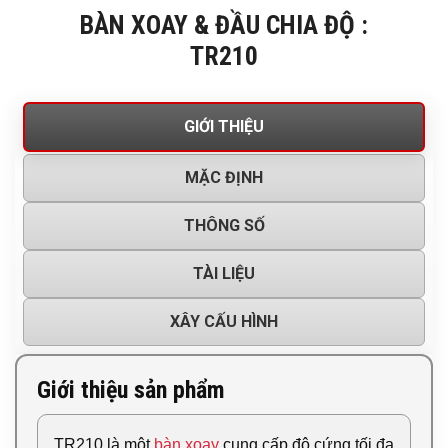
BÀN XOAY & ĐẦU CHIA ĐỘ :
TR210
GIỚI THIỆU
MẶC ĐỊNH
THÔNG SỐ
TÀI LIỆU
XÂY CẤU HÌNH
Giới thiệu sản phẩm
TR210 là một
bàn xoay
cung cấp độ cứng tối đa