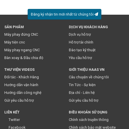
Đăng ký nhận tin mới nhất từ chúng tôi
SẢN PHẨM
DỊCH VỤ KHÁCH HÀNG
* Việc này đồng nghĩa với việc bạn chấp nhận
chính sách
Máy phay đứng CNC
Dịch vụ hỗ trợ
truyền thông
của chúng tôi.
Máy tiện cnc
Hỗ trợ tài chính
Máy phay ngang CNC
Đào tạo kỹ thuật
Bàn xoay & Đầu chia độ
Yêu cầu hỗ trợ
THƯ VIỆN VIDEOS
GIỚI THIỆU HAAS VN
Đối tác - Khách Hàng
Câu chuyện về chúng tôi
Hướng dẫn vận hành
Tin Tức - Sự kiện
Hướng dẫn công nghệ
Địa chỉ - Liên hệ
Gửi yêu cầu hỗ trợ
Gửi yêu cầu hỗ trợ
LIÊN KẾT
ĐIỀU KHOẢN SỬ DỤNG
Twitter
Chính sách truyền thông
Facebook
Chính sách bảo mật website