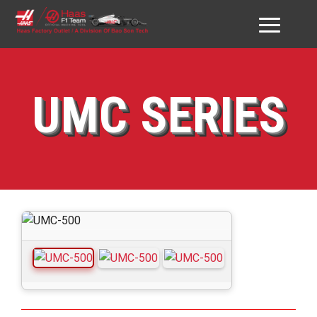
GIỚI THIỆU HAAS VN
UMC SERIES
SẢN PHẨM
DỊCH VỤ
ĐỐI TÁC & KHÁCH HÀNG
DOWNLOAD
TƯ VẤN
LIÊN HỆ