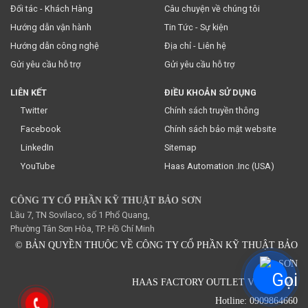
Đối tác - Khách Hàng
Câu chuyện về chúng tôi
Hướng dẫn vận hành
Tin Tức - Sự kiện
Hướng dẫn công nghệ
Địa chỉ - Liên hệ
Gửi yêu cầu hỗ trợ
Gửi yêu cầu hỗ trợ
LIÊN KẾT
ĐIỀU KHOẢN SỬ DỤNG
Twitter
Chính sách truyền thông
Facebook
Chính sách bảo mật website
LinkedIn
Sitemap
YouTube
Haas Automation .Inc (USA)
CÔNG TY CỔ PHẦN KỸ THUẬT BẢO SƠN
Lầu 7, TN Sovilaco, số 1 Phổ Quang,
Phường Tân Sơn Hòa, TP. Hồ Chí Minh
© BẢN QUYỀN THUỘC VỀ CÔNG TY CỔ PHẦN KỸ THUẬT BẢO
SƠN
HAAS FACTORY OUTLET VIETNAM.
Hotline: 0909864660