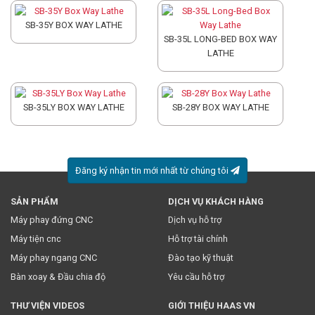
SB-35Y BOX WAY LATHE
SB-35L LONG-BED BOX WAY
LATHE
SB-35LY BOX WAY LATHE
SB-28Y BOX WAY LATHE
Đăng ký nhận tin mới nhất từ chúng tôi
SẢN PHẨM
DỊCH VỤ KHÁCH HÀNG
* Việc này đồng nghĩa với việc bạn chấp nhận
chính sách
Máy phay đứng CNC
Dịch vụ hỗ trợ
truyền thông
của chúng tôi.
Máy tiện cnc
Hỗ trợ tài chính
Máy phay ngang CNC
Đào tạo kỹ thuật
Bàn xoay & Đầu chia độ
Yêu cầu hỗ trợ
THƯ VIỆN VIDEOS
GIỚI THIỆU HAAS VN