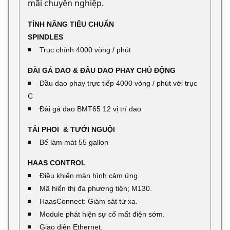
mãi chuyên nghiệp.
TÍNH NĂNG TIÊU CHUẨN
SPINDLES
Trục chính 4000 vòng / phút
ĐÀI GÁ DAO & ĐẦU DAO PHAY CHỦ ĐỘNG
Đầu dao phay trực tiếp 4000 vòng / phút với trục
C
Đài gá dao BMT65 12 vị trí dao
TẢI PHOI & TƯỚI NGUỘI
Bể làm mát 55 gallon
HAAS CONTROL
Điều khiển màn hình cảm ứng.
Mã hiển thị đa phương tiện; M130.
HaasConnect: Giám sát từ xa.
Module phát hiện sự cố mất điện sớm.
Giao diện Ethernet.