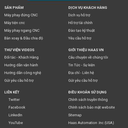
SẢN PHẨM
DỊCH VỤ KHÁCH HÀNG
* Việc này đồng nghĩa với việc bạn chấp nhận
chính sách
Máy phay đứng CNC
Dịch vụ hỗ trợ
truyền thông
của chúng tôi.
Máy tiện cnc
Hỗ trợ tài chính
Máy phay ngang CNC
Đào tạo kỹ thuật
Bàn xoay & Đầu chia độ
Yêu cầu hỗ trợ
THƯ VIỆN VIDEOS
GIỚI THIỆU HAAS VN
Đối tác - Khách Hàng
Câu chuyện về chúng tôi
Hướng dẫn vận hành
Tin Tức - Sự kiện
Hướng dẫn công nghệ
Địa chỉ - Liên hệ
Gửi yêu cầu hỗ trợ
Gửi yêu cầu hỗ trợ
LIÊN KẾT
ĐIỀU KHOẢN SỬ DỤNG
Twitter
Chính sách truyền thông
Facebook
Chính sách bảo mật website
LinkedIn
Sitemap
YouTube
Haas Automation .Inc (USA)