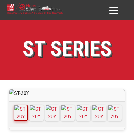
GIỚI THIỆU HAAS VN
ST SERIES
SẢN PHẨM
DỊCH VỤ
ĐỐI TÁC & KHÁCH HÀNG
DOWNLOAD
TƯ VẤN
LIÊN HỆ