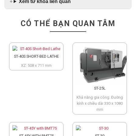
Xem từ khóa liên quan
CÓ THỂ BẠN QUAN TÂM
ST-40S SHORT-BED LATHE
XZ: 508 x 711 mm
ST-25L
Khả năng gia công: Đường
kính x chiều dài 330 x 1080
mm
ST-45Y WITH BMT75
ST-30