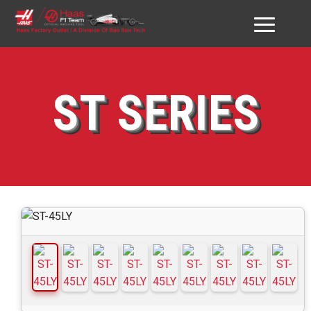
GIỚI THIỆU HAAS VN
ST SERIES
SẢN PHẨM
DỊCH VỤ
ĐỐI TÁC & KHÁCH HÀNG
DOWNLOAD
TƯ VẤN
LIÊN HỆ