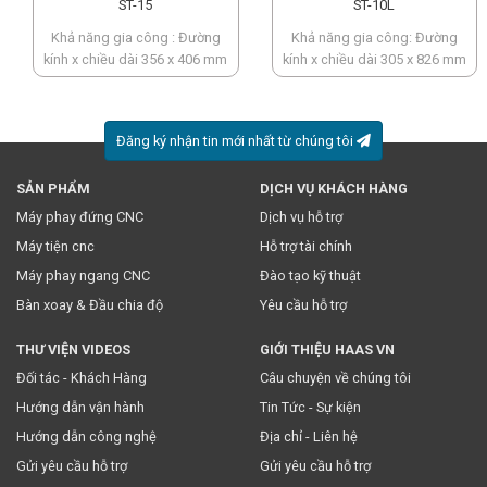
ST-15
ST-10L
Khả năng gia công : Đường
Khả năng gia công: Đường
kính x chiều dài 356 x 406 mm
kính x chiều dài 305 x 826 mm
Đăng ký nhận tin mới nhất từ chúng tôi
SẢN PHẨM
DỊCH VỤ KHÁCH HÀNG
* Việc này đồng nghĩa với việc bạn chấp nhận
chính sách
Máy phay đứng CNC
Dịch vụ hỗ trợ
truyền thông
của chúng tôi.
Máy tiện cnc
Hỗ trợ tài chính
Máy phay ngang CNC
Đào tạo kỹ thuật
Bàn xoay & Đầu chia độ
Yêu cầu hỗ trợ
THƯ VIỆN VIDEOS
GIỚI THIỆU HAAS VN
Đối tác - Khách Hàng
Câu chuyện về chúng tôi
Hướng dẫn vận hành
Tin Tức - Sự kiện
Hướng dẫn công nghệ
Địa chỉ - Liên hệ
Gửi yêu cầu hỗ trợ
Gửi yêu cầu hỗ trợ