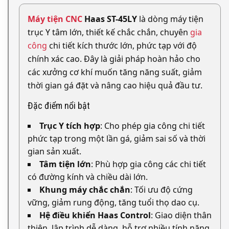
Máy tiện CNC
Haas ST-45LY
là dòng máy tiện
trục Y tâm lớn, thiết kế chắc chắn, chuyên
gia
công
chi tiết kích thước lớn, phức tạp với độ
chính xác cao. Đây là giải pháp hoàn hảo cho
các xưởng cơ khí muốn tăng năng suất, giảm
thời gian gá đặt và nâng cao hiệu quả đầu tư.
Đặc điểm nổi bật
Trục Y tích hợp
: Cho phép gia công chi tiết
phức tạp trong một lần gá, giảm sai số và thời
gian sản xuất.
Tâm tiện lớn
: Phù hợp gia công các chi tiết
có đường kính và chiều dài lớn.
Khung máy chắc chắn
: Tối ưu độ cứng
vững, giảm rung động, tăng tuổi thọ dao cụ.
Hệ điều khiển Haas Control
: Giao diện thân
thiện, lập trình dễ dàng, hỗ trợ nhiều tính năng