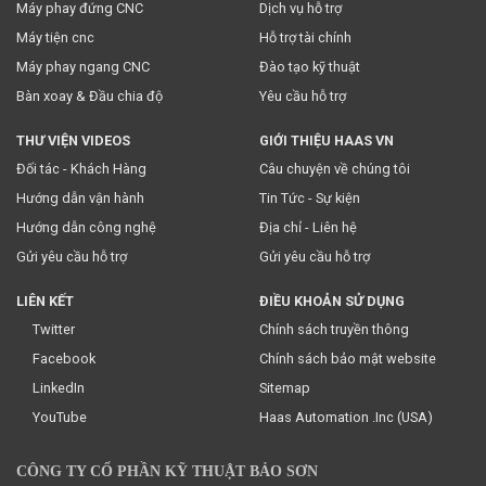
Máy phay đứng CNC
Dịch vụ hỗ trợ
* Việc này đồng nghĩa với việc bạn chấp nhận
chính sách
Máy tiện cnc
Hỗ trợ tài chính
truyền thông
của chúng tôi.
Máy phay ngang CNC
Đào tạo kỹ thuật
Bàn xoay & Đầu chia độ
Yêu cầu hỗ trợ
THƯ VIỆN VIDEOS
GIỚI THIỆU HAAS VN
Đối tác - Khách Hàng
Câu chuyện về chúng tôi
Hướng dẫn vận hành
Tin Tức - Sự kiện
Hướng dẫn công nghệ
Địa chỉ - Liên hệ
Gửi yêu cầu hỗ trợ
Gửi yêu cầu hỗ trợ
LIÊN KẾT
ĐIỀU KHOẢN SỬ DỤNG
Twitter
Chính sách truyền thông
Facebook
Chính sách bảo mật website
LinkedIn
Sitemap
YouTube
Haas Automation .Inc (USA)
CÔNG TY CỔ PHẦN KỸ THUẬT BẢO SƠN