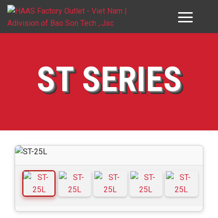
GIỚI THIỆU HAAS VN
ST SERIES
SẢN PHẨM
DỊCH VỤ
ĐỐI TÁC & KHÁCH HÀNG
DOWNLOAD
TƯ VẤN
LIÊN HỆ