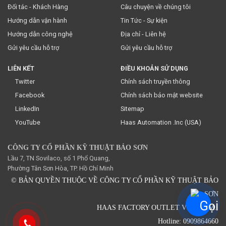
Đối tác - Khách Hàng
Câu chuyện về chúng tôi
Hướng dẫn vận hành
Tin Tức - Sự kiện
Hướng dẫn công nghệ
Địa chỉ - Liên hệ
Gửi yêu cầu hỗ trợ
Gửi yêu cầu hỗ trợ
LIÊN KẾT
ĐIỀU KHOẢN SỬ DỤNG
Twitter
Chính sách truyền thông
Facebook
Chính sách bảo mật website
LinkedIn
Sitemap
YouTube
Haas Automation .Inc (USA)
CÔNG TY CỔ PHẦN KỸ THUẬT BẢO SƠN
Lầu 7, TN Sovilaco, số 1 Phổ Quang,
Phường Tân Sơn Hòa, TP. Hồ Chí Minh
© BẢN QUYỀN THUỘC VỀ CÔNG TY CỔ PHẦN KỸ THUẬT BẢO
SƠN
HAAS FACTORY OUTLET VIETNAM.
Hotline: 0909864660