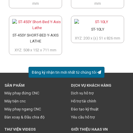
mm
mm
ST-10LY
ST-45SY SHORT-BED Y-AXIS
XYZ: 200 x (±) 51 x 826 mm
LATHE
XYZ: 508 x 152 x 711 mm
Đăng ký nhận tin mới nhất từ chúng tôi
SẢN PHẨM
DỊCH VỤ KHÁCH HÀNG
* Việc này đồng nghĩa với việc bạn chấp nhận
chính sách
Máy phay đứng CNC
Dịch vụ hỗ trợ
truyền thông
của chúng tôi.
Máy tiện cnc
Hỗ trợ tài chính
Máy phay ngang CNC
Đào tạo kỹ thuật
Bàn xoay & Đầu chia độ
Yêu cầu hỗ trợ
THƯ VIỆN VIDEOS
GIỚI THIỆU HAAS VN