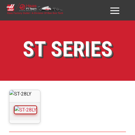
GIỚI THIỆU HAAS VN
ST SERIES
SẢN PHẨM
DỊCH VỤ
ĐỐI TÁC & KHÁCH HÀNG
DOWNLOAD
TƯ VẤN
LIÊN HỆ