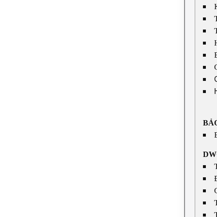
BẢ
DWO