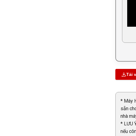
Tải 
* Máy H
sẵn cho
nhà máy
* LƯU Ý
nếu côn