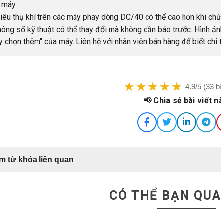
 máy.
iêu thụ khí trên các máy phay dòng DC/40 có thể cao hơn khi ch
hông số kỹ thuật có thể thay đổi mà không cần báo trước. Hình 
y chọn thêm" của máy. Liên hệ với nhân viên bán hàng để biết chi 
4.9/5 (33 b
📢 Chia sẻ bài viết n
m từ khóa liên quan
CÓ THỂ BẠN QU