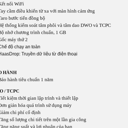
Kết nối WiFi
Tay cầm điều khiển từ xa với màn hình cảm ứng
Taro bước tiến đồng bộ
Hệ thống kiểm soát tâm phôi và tâm dao DWO và TCPC
Bộ nhớ chương trình chuẩn, 1 GB
Gốc máy thứ 2
Chế độ chạy an toàn
HaasDrop: Truyền dữ liệu từ điện thoại
O HÀNH
Bảo hành tiêu chuẩn 1 năm
 / TCPC
Tiết kiệm thời gian lập trình và thiết lập
Đơn giản hóa quá trình sử dụng máy
Giảm chi phí cố định
Tăng số lượng chi tiết trên một lần gia công
Tăng năng suất và lợi nhuận của bạn