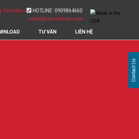
HOTLINE: 0909864660
Tìm kiếm |
sales@haasvietnam.com
WNLOAD
TƯ VẤN
LIÊN HỆ
Contact Us