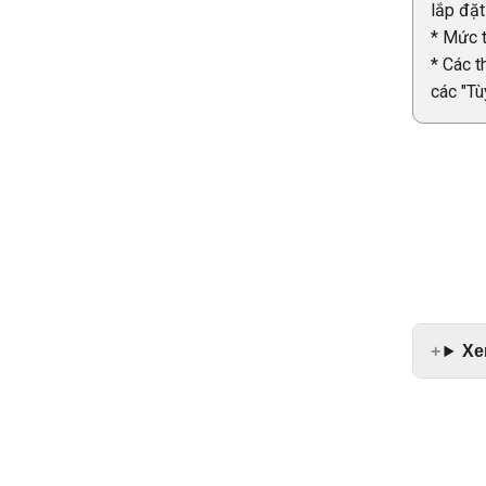
lắp đặt
* Mức t
* Các t
các "Tù
Xe