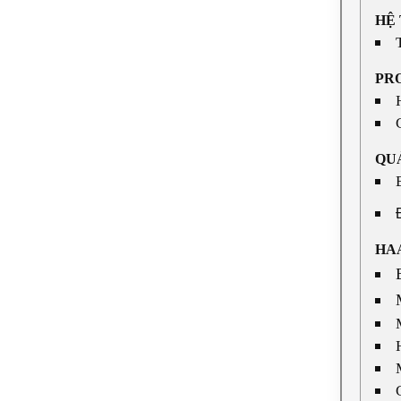
HỆ
PRO
QU
HA