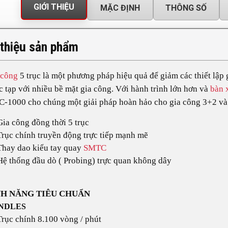
GIỚI THIỆU
MẶC ĐỊNH
THÔNG SỐ
 thiệu sản phẩm
 công
5 trục là một phương pháp hiệu quả để giảm các thiết lập g
 tạp với nhiều bề mặt gia công. Với hành trình lớn hơn và
bàn 
-1000 cho chúng một giải pháp hoàn hảo cho gia công 3+2 v
Gia công đồng thời 5 trục
Trục chính truyền động trực tiếp mạnh mẽ
Thay dao kiểu tay quay
SMTC
Hệ thống đầu dò ( Probing) trực quan không dây
NH NĂNG TIÊU CHUẨN
INDLES
Trục chính 8.100 vòng / phút