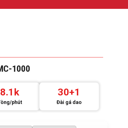
MC-1000
8.1k
30+1
òng/phút
Đài gá dao