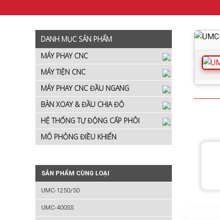
DANH MỤC SẢN PHẨM
MÁY PHAY CNC
MÁY TIỆN CNC
MÁY PHAY CNC ĐẦU NGANG
BÀN XOAY & ĐẦU CHIA ĐỘ
HỆ THỐNG TỰ ĐỘNG CẤP PHÔI
MÔ PHỎNG ĐIỀU KHIỂN
SẢN PHẨM CÙNG LOẠI
UMC-1250/50
UMC-400SS