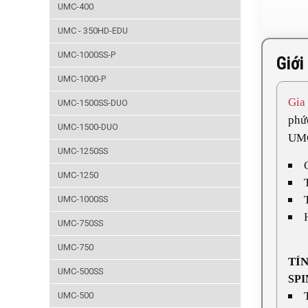
UMC-400
UMC - 350HD-EDU
UMC-1000SS-P
Giới
UMC-1000-P
Gia
UMC-1500SS-DUO
phức
UMC-1500-DUO
UMC
UMC-1250SS
UMC-1250
UMC-1000SS
UMC-750SS
UMC-750
TÍ
UMC-500SS
SP
UMC-500