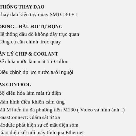
 THỐNG THAY DAO
Thay dao kiểu tay quay SMTC 30 + 1
BING – ĐẦU ĐO TỰ ĐỘNG
Hệ thống đầu dò không dây trực quan
Công cụ căn chỉnh trục quay
ẢN LÝ CHIP & COOLANT
Bể chứa nước làm mát 55-Gallon
Điều chỉnh áp lực nước tưới nguội
AS CONTROL
Bộ điều hòa làm mát tủ điện
Màn hình điều khiển cảm ứng
Mã M hiển thị đa phương tiện M130 ( Video và hình ảnh ..)
HaasConnect: Giám sát từ xa
Module phát hiện sự cố mất điện sớm
Giao diện kết nối máy tính qua Ethernet