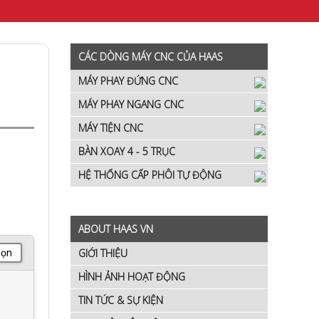
CÁC DÒNG MÁY CNC CỦA HAAS
MÁY PHAY ĐỨNG CNC
MÁY PHAY NGANG CNC
MÁY TIỆN CNC
BÀN XOAY 4 - 5 TRỤC
HỆ THỐNG CẤP PHÔI TỰ ĐỘNG
ABOUT HAAS VN
GIỚI THIỆU
gọn
HÌNH ẢNH HOẠT ĐỘNG
TIN TỨC & SỰ KIỆN