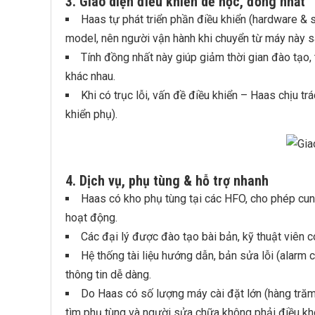
3. Giao diện điều khiển dễ học, đồng nhất
Haas tự phát triển phần điều khiển (hardware & s
model, nên người vận hành khi chuyển từ máy này s
Tính đồng nhất này giúp giảm thời gian đào tạo, 
khác nhau.
Khi có trục lỗi, vấn đề điều khiển – Haas chịu 
khiển phụ).
4. Dịch vụ, phụ tùng & hỗ trợ nhanh
Haas có kho phụ tùng tại các HFO, cho phép cung
hoạt động.
Các đại lý được đào tạo bài bản, kỹ thuật viên có
Hệ thống tài liệu hướng dẫn, bản sửa lỗi (alarm 
thông tin dễ dàng.
Do Haas có số lượng máy cài đặt lớn (hàng trăm n
tìm phụ tùng và người sửa chữa không phải điều kh