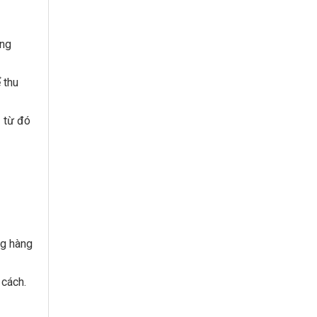
ống
 thu
– từ đó
ng hàng
 cách.