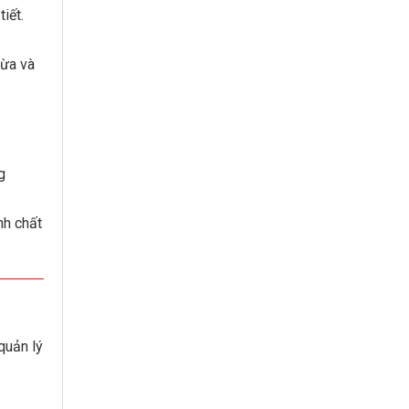
iết.
vừa và
g
nh chất
quản lý