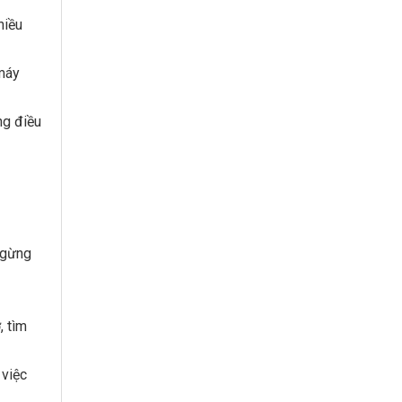
hiều
 máy
ng điều
 ngừng
, tìm
 việc