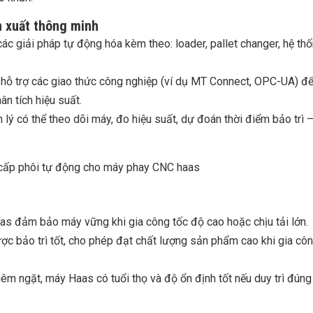
n xuất thông minh
c giải pháp tự động hóa kèm theo: loader, pallet changer, hệ th
hỗ trợ các giao thức công nghiệp (ví dụ MT Connect, OPC-UA) để
ân tích hiệu suất.
 lý có thể theo dõi máy, đo hiệu suất, dự đoán thời điểm bảo trì 
aas đảm bảo máy vững khi gia công tốc độ cao hoặc chịu tải lớn.
ược bảo trì tốt, cho phép đạt chất lượng sản phẩm cao khi gia cô
iêm ngặt, máy Haas có tuổi thọ và độ ổn định tốt nếu duy trì đúng