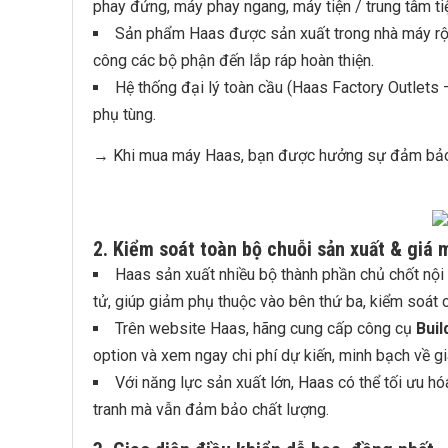
phay đứng, máy phay ngang, máy tiện / trung tâm tiệ
Sản phẩm Haas được sản xuất trong nhà máy rộng
công các bộ phận đến lắp ráp hoàn thiện.
Hệ thống đại lý toàn cầu (Haas Factory Outlets 
phụ tùng.
→ Khi mua máy Haas, bạn được hưởng sự đảm bảo về
2. Kiểm soát toàn bộ chuỗi sản xuất & giá 
Haas sản xuất nhiều bộ thành phần chủ chốt nội b
tử, giúp giảm phụ thuộc vào bên thứ ba, kiểm soát c
Trên website Haas, hãng cung cấp công cụ
Buil
option và xem ngay chi phí dự kiến, minh bạch về gi
Với năng lực sản xuất lớn, Haas có thể tối ưu hó
tranh mà vẫn đảm bảo chất lượng.