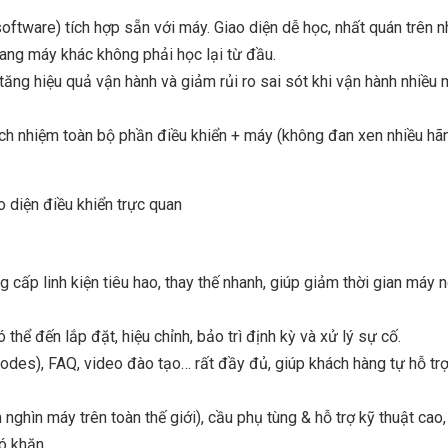
oftware) tích hợp sẵn với máy. Giao diện dễ học, nhất quán trên n
ang máy khác không phải học lại từ đầu.
tăng hiệu quả vận hành và giảm rủi ro sai sót khi vận hành nhiều
trách nhiệm toàn bộ phần điều khiển + máy (không đan xen nhiều hã
 cấp linh kiện tiêu hao, thay thế nhanh, giúp giảm thời gian máy
 thể đến lắp đặt, hiệu chỉnh, bảo trì định kỳ và xử lý sự cố.
codes), FAQ, video đào tạo… rất đầy đủ, giúp khách hàng tự hỗ trợ
ghìn máy trên toàn thế giới), cầu phụ tùng & hỗ trợ kỹ thuật cao,
ó khăn.