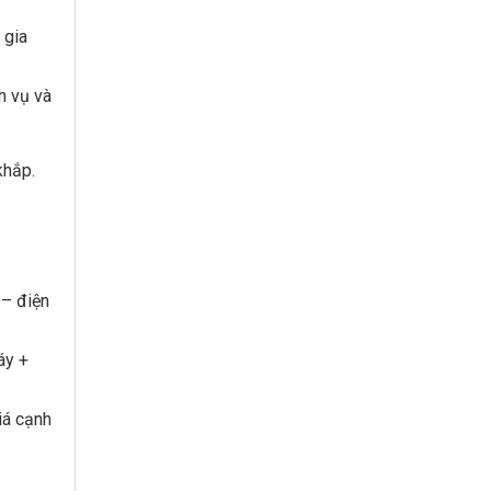
 gia
h vụ và
khắp.
 – điện
áy +
iá cạnh