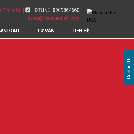
HOTLINE: 0909864660
Tìm kiếm |
sales@haasvietnam.com
WNLOAD
TƯ VẤN
LIÊN HỆ
Contact Us