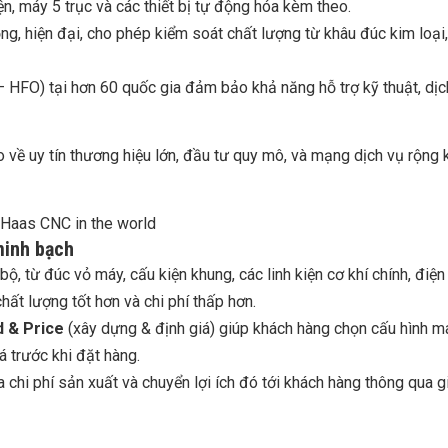
n, máy 5 trục và các thiết bị tự động hóa kèm theo.
, hiện đại, cho phép kiểm soát chất lượng từ khâu đúc kim loại,
– HFO) tại hơn 60 quốc gia đảm bảo khả năng hỗ trợ kỹ thuật, dịc
 uy tín thương hiệu lớn, đầu tư quy mô, và mạng dịch vụ rộng 
minh bạch
ộ, từ đúc vỏ máy, cấu kiện khung, các linh kiện cơ khí chính, điện
hất lượng tốt hơn và chi phí thấp hơn.
d & Price
(xây dựng & định giá) giúp khách hàng chọn cấu hình m
á trước khi đặt hàng.
a chi phí sản xuất và chuyển lợi ích đó tới khách hàng thông qua g