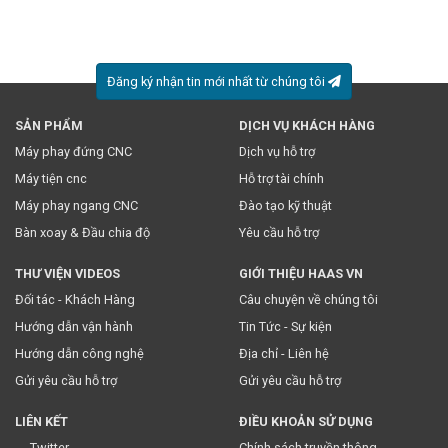
Đăng ký nhận tin mới nhất từ chúng tôi
SẢN PHẨM
DỊCH VỤ KHÁCH HÀNG
Máy phay đứng CNC
Dịch vụ hỗ trợ
Máy tiện cnc
Hỗ trợ tài chính
* Việc này đồng nghĩa với việc bạn chấp nhận
chính sách
Máy phay ngang CNC
Đào tạo kỹ thuật
truyền thông
của chúng tôi.
Bàn xoay & Đầu chia độ
Yêu cầu hỗ trợ
THƯ VIỆN VIDEOS
GIỚI THIỆU HAAS VN
Đối tác - Khách Hàng
Câu chuyện về chúng tôi
Hướng dẫn vận hành
Tin Tức - Sự kiện
Hướng dẫn công nghệ
Địa chỉ - Liên hệ
Gửi yêu cầu hỗ trợ
Gửi yêu cầu hỗ trợ
LIÊN KẾT
ĐIỀU KHOẢN SỬ DỤNG
Twitter
Chính sách truyền thông