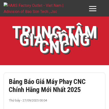
GIỚI THIỆU HAAS VN
TRUNG TÂM
GIA CÔNG
SẢN PHẨM
CNC
DỊCH VỤ
ĐỐI TÁC & KHÁCH HÀNG
DOWNLOAD
Bảng Báo Giá Máy Phay CNC
TƯ VẤN
Chính Hãng Mới Nhất 2025
LIÊN HỆ
Thứ bảy - 27/09/2025 00:04