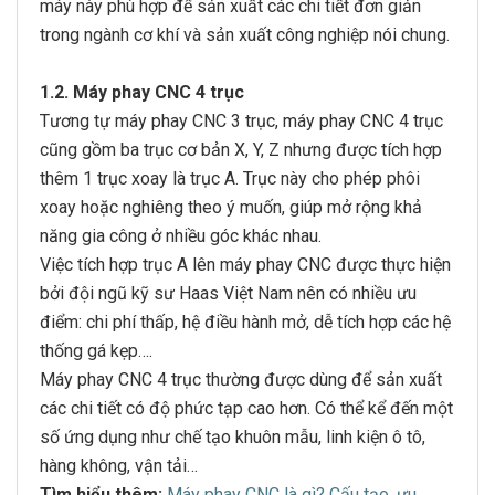
máy này phù hợp để sản xuất các chi tiết đơn giản
trong ngành cơ khí và sản xuất công nghiệp nói chung.
1.2. Máy phay CNC 4 trục
Tương tự máy phay CNC 3 trục, máy phay CNC 4 trục
cũng gồm ba trục cơ bản X, Y, Z nhưng được tích hợp
thêm 1 trục xoay là trục A. Trục này cho phép phôi
xoay hoặc nghiêng theo ý muốn, giúp mở rộng khả
năng gia công ở nhiều góc khác nhau.
Việc tích hợp trục A lên máy phay CNC được thực hiện
bởi đội ngũ kỹ sư Haas Việt Nam nên có nhiều ưu
điểm: chi phí thấp, hệ điều hành mở, dễ tích hợp các hệ
thống gá kẹp….
Máy phay CNC 4 trục thường được dùng để sản xuất
các chi tiết có độ phức tạp cao hơn. Có thể kể đến một
số ứng dụng như chế tạo khuôn mẫu, linh kiện ô tô,
hàng không, vận tải…
Tìm hiểu thêm:
Máy phay CNC là gì? Cấu tạo, ưu