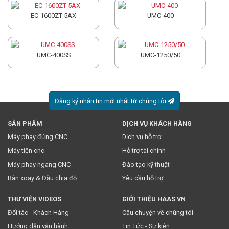
EC-1600ZT-5AX
UMC-400
UMC-400SS
UMC-1250/50
Đăng ký nhận tin mới nhất từ chúng tôi
SẢN PHẨM
DỊCH VỤ KHÁCH HÀNG
* Việc này đồng nghĩa với việc bạn chấp nhận
chính sách
Máy phay đứng CNC
Dịch vụ hỗ trợ
truyền thông
của chúng tôi.
Máy tiện cnc
Hỗ trợ tài chính
Máy phay ngang CNC
Đào tạo kỹ thuật
Bàn xoay & Đầu chia độ
Yêu cầu hỗ trợ
THƯ VIỆN VIDEOS
GIỚI THIỆU HAAS VN
Đối tác - Khách Hàng
Câu chuyện về chúng tôi
Hướng dẫn vận hành
Tin Tức - Sự kiện