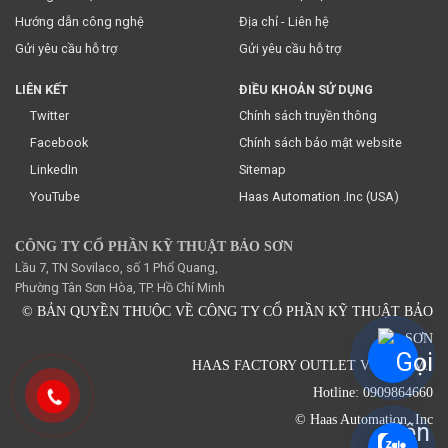
Hướng dẫn công nghệ
Địa chỉ - Liên hệ
Gửi yêu cầu hỗ trợ
Gửi yêu cầu hỗ trợ
LIÊN KẾT
ĐIỀU KHOẢN SỬ DỤNG
Twitter
Chính sách truyền thông
Facebook
Chính sách bảo mật website
LinkedIn
Sitemap
YouTube
Haas Automation .Inc (USA)
CÔNG TY CỔ PHẦN KỸ THUẬT BẢO SƠN
Lầu 7, TN Sovilaco, số 1 Phổ Quang,
Phường Tân Sơn Hòa, TP. Hồ Chí Minh
© BẢN QUYỀN THUỘC VỀ CÔNG TY CỔ PHẦN KỸ THUẬT BẢO
SƠN
HAAS FACTORY OUTLET VIETNAM.
Hotline: 0909864660
© Haas Automation .Inc