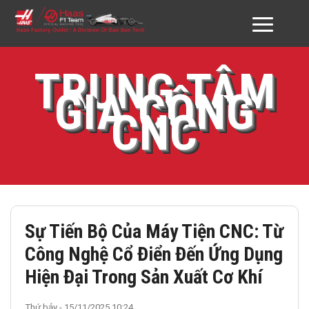
GIỚI THIỆU HAAS VN
TRUNG TÂM
GIA CÔNG
SẢN PHẨM
CNC
DỊCH VỤ
ĐỐI TÁC & KHÁCH HÀNG
DOWNLOAD
Sự Tiến Bộ Của Máy Tiện CNC: Từ
TƯ VẤN
Công Nghệ Cổ Điển Đến Ứng Dụng
LIÊN HỆ
Hiện Đại Trong Sản Xuất Cơ Khí
Thứ bảy - 15/11/2025 10:24