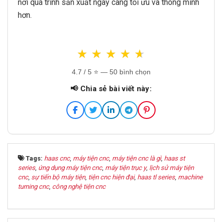
nơi quá trình sản xuất ngày càng tối ưu và thông minh
hơn.
★
★
★
★
★
★
★
★
★
★
4.7
/ 5 ⭐ — 50 bình chọn
📢 Chia sẻ bài viết này:
Tags:
haas cnc
,
máy tiện cnc
,
máy tiện cnc là gì
,
haas st
series
,
ứng dụng máy tiện cnc
,
máy tiện trục y
,
lịch sử máy tiện
cnc
,
sự tiến bộ máy tiện
,
tiện cnc hiện đại
,
haas tl series
,
machine
turning cnc
,
công nghệ tiện cnc