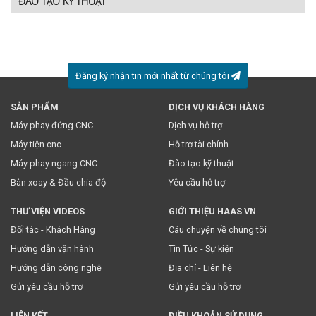
ĐÀO TẠO KỸ THUẬT
Đăng ký nhận tin mới nhất từ chúng tôi
SẢN PHẨM
DỊCH VỤ KHÁCH HÀNG
* Việc này đồng nghĩa với việc bạn chấp nhận
chính sách
Máy phay đứng CNC
Dịch vụ hỗ trợ
truyền thông
của chúng tôi.
Máy tiện cnc
Hỗ trợ tài chính
Máy phay ngang CNC
Đào tạo kỹ thuật
Bàn xoay & Đầu chia độ
Yêu cầu hỗ trợ
THƯ VIỆN VIDEOS
GIỚI THIỆU HAAS VN
Đối tác - Khách Hàng
Câu chuyện về chúng tôi
Hướng dẫn vận hành
Tin Tức - Sự kiện
Hướng dẫn công nghệ
Địa chỉ - Liên hệ
Gửi yêu cầu hỗ trợ
Gửi yêu cầu hỗ trợ
LIÊN KẾT
ĐIỀU KHOẢN SỬ DỤNG