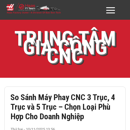
GIỚI THIỆU HAAS VN
TRUNG TÂM
GIA CÔNG
SẢN PHẨM
CNC
DỊCH VỤ
ĐỐI TÁC & KHÁCH HÀNG
DOWNLOAD
So Sánh Máy Phay CNC 3 Trục, 4
TƯ VẤN
Trục và 5 Trục – Chọn Loại Phù
LIÊN HỆ
Hợp Cho Doanh Nghiệp
Thứ hai - 10/11/2025 13:56