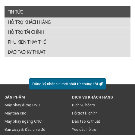
TIN TỨC
HỖ TRỢ KHÁCH HÀNG
HỖ TRỢ TÀI CHÍNH
PHỤ KIỆN THAY THẾ
ĐÀO TẠO KỸ THUẬT
Đăng ký nhận tin mới nhất từ chúng tôi
SẢN PHẨM
DỊCH VỤ KHÁCH HÀNG
* Việc này đồng nghĩa với việc bạn chấp nhận
chính sách
Máy phay đứng CNC
Dịch vụ hỗ trợ
truyền thông
của chúng tôi.
Máy tiện cnc
Hỗ trợ tài chính
Máy phay ngang CNC
Đào tạo kỹ thuật
Bàn xoay & Đầu chia độ
Yêu cầu hỗ trợ