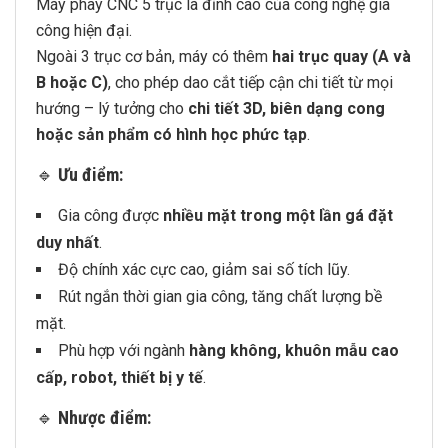
Máy phay CNC 5 trục là đỉnh cao của công nghệ gia
công hiện đại.
Ngoài 3 trục cơ bản, máy có thêm
hai trục quay (A và
B hoặc C)
, cho phép dao cắt tiếp cận chi tiết từ mọi
hướng – lý tưởng cho
chi tiết 3D, biên dạng cong
hoặc sản phẩm có hình học phức tạp
.
🔹
Ưu điểm:
Gia công được
nhiều mặt trong một lần gá đặt
duy nhất
.
Độ chính xác cực cao, giảm sai số tích lũy.
Rút ngắn thời gian gia công, tăng chất lượng bề
mặt.
Phù hợp với ngành
hàng không, khuôn mẫu cao
cấp, robot, thiết bị y tế
.
🔹
Nhược điểm: