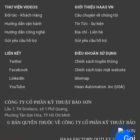
THƯ VIỆN VIDEOS
GIỚI THIỆU HAAS VN
Đối tác - Khách Hàng
Câu chuyện về chúng tôi
Hướng dẫn vận hành
Tin Tức - Sự kiện
Hướng dẫn công nghệ
Địa chỉ - Liên hệ
Gửi yêu cầu hỗ trợ
Gửi yêu cầu hỗ trợ
LIÊN KẾT
ĐIỀU KHOẢN SỬ DỤNG
Twitter
Chính sách truyền thông
Facebook
Chính sách bảo mật website
LinkedIn
Sitemap
YouTube
Haas Automation .Inc (USA)
CÔNG TY CỔ PHẦN KỸ THUẬT BẢO SƠN
Lầu 7, TN Sovilaco, số 1 Phổ Quang,
Phường Tân Sơn Hòa, TP. Hồ Chí Minh
© BẢN QUYỀN THUỘC VỀ CÔNG TY CỔ PHẦN KỸ THUẬT BẢO
SƠN
HAAS FACTORY OUTLET VIETNAM.