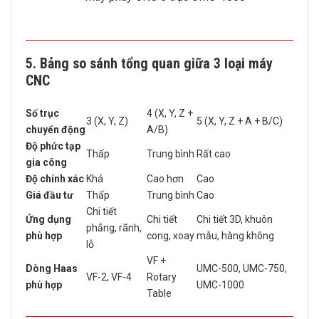
5.
Bảng so sánh tổng quan giữa 3 loại máy
CNC
Đặc điểm
CNC 3 Trục
CNC 4 Trục
CNC 5 Trục
Số trục
4 (X, Y, Z +
3 (X, Y, Z)
5 (X, Y, Z + A + B/C)
chuyển động
A/B)
Độ phức tạp
Thấp
Trung bình
Rất cao
gia công
Độ chính xác
Khá
Cao hơn
Cao
Giá đầu tư
Thấp
Trung bình
Cao
Chi tiết
Ứng dụng
Chi tiết
Chi tiết 3D, khuôn
phẳng, rãnh,
phù hợp
cong, xoay
mẫu, hàng không
lỗ
VF +
Dòng Haas
UMC-500, UMC-750,
VF-2, VF-4
Rotary
phù hợp
UMC-1000
Table