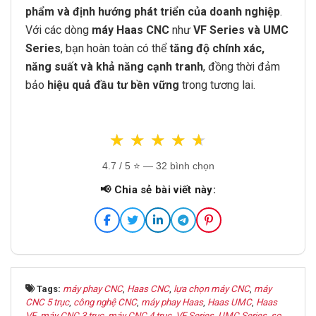
phẩm và định hướng phát triển của doanh nghiệp
.
Với các dòng
máy Haas CNC
như
VF Series và UMC
Series
, bạn hoàn toàn có thể
tăng độ chính xác,
năng suất và khả năng cạnh tranh
, đồng thời đảm
bảo
hiệu quả đầu tư bền vững
trong tương lai.
★
★
★
★
★
★
★
★
★
★
4.7
/ 5 ⭐ — 32 bình chọn
📢 Chia sẻ bài viết này:
Tags:
máy phay CNC
,
Haas CNC
,
lựa chọn máy CNC
,
máy
CNC 5 trục
,
công nghệ CNC
,
máy phay Haas
,
Haas UMC
,
Haas
VF
,
máy CNC 3 trục
,
máy CNC 4 trục
,
VF Series
,
UMC Series
,
so