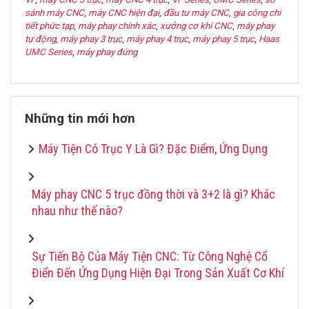
sánh máy CNC
,
máy CNC hiện đại
,
đầu tư máy CNC
,
gia công chi
tiết phức tạp
,
máy phay chính xác
,
xưởng cơ khí CNC
,
máy phay
tự động
,
máy phay 3 trục
,
máy phay 4 trục
,
máy phay 5 trục
,
Haas
UMC Series
,
máy phay đứng
Những tin mới hơn
Máy Tiện Có Trục Y Là Gì? Đặc Điểm, Ứng Dụng
Máy phay CNC 5 trục đồng thời và 3+2 là gì? Khác
nhau như thế nào?
Sự Tiến Bộ Của Máy Tiện CNC: Từ Công Nghệ Cổ
Điển Đến Ứng Dụng Hiện Đại Trong Sản Xuất Cơ Khí