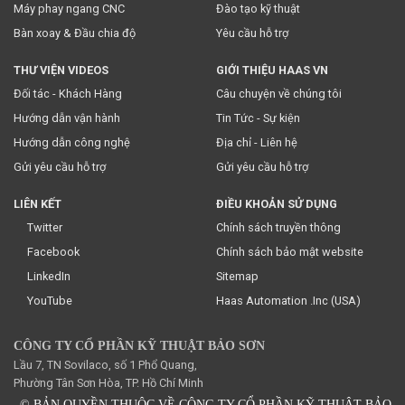
Máy phay ngang CNC
Đào tạo kỹ thuật
Bàn xoay & Đầu chia độ
Yêu cầu hỗ trợ
THƯ VIỆN VIDEOS
GIỚI THIỆU HAAS VN
Đối tác - Khách Hàng
Câu chuyện về chúng tôi
Hướng dẫn vận hành
Tin Tức - Sự kiện
Hướng dẫn công nghệ
Địa chỉ - Liên hệ
Gửi yêu cầu hỗ trợ
Gửi yêu cầu hỗ trợ
LIÊN KẾT
ĐIỀU KHOẢN SỬ DỤNG
Twitter
Chính sách truyền thông
Facebook
Chính sách bảo mật website
LinkedIn
Sitemap
YouTube
Haas Automation .Inc (USA)
CÔNG TY CỔ PHẦN KỸ THUẬT BẢO SƠN
Lầu 7, TN Sovilaco, số 1 Phổ Quang,
Phường Tân Sơn Hòa, TP. Hồ Chí Minh
© BẢN QUYỀN THUỘC VỀ CÔNG TY CỔ PHẦN KỸ THUẬT BẢO