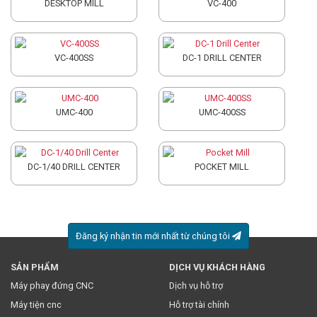
DESKTOP MILL
VC-400
VC-400SS
DC-1 DRILL CENTER
UMC-400
UMC-400SS
DC-1/40 DRILL CENTER
POCKET MILL
Đăng ký nhận tin mới nhất từ chúng tôi
SẢN PHẨM
DỊCH VỤ KHÁCH HÀNG
* Việc này đồng nghĩa với việc bạn chấp nhận
chính sách
Máy phay đứng CNC
Dịch vụ hỗ trợ
truyền thông
của chúng tôi.
Máy tiện cnc
Hỗ trợ tài chính