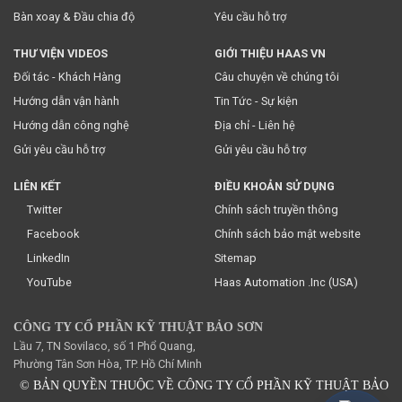
Bàn xoay & Đầu chia độ
Yêu cầu hỗ trợ
THƯ VIỆN VIDEOS
GIỚI THIỆU HAAS VN
Đối tác - Khách Hàng
Câu chuyện về chúng tôi
Hướng dẫn vận hành
Tin Tức - Sự kiện
Hướng dẫn công nghệ
Địa chỉ - Liên hệ
Gửi yêu cầu hỗ trợ
Gửi yêu cầu hỗ trợ
LIÊN KẾT
ĐIỀU KHOẢN SỬ DỤNG
Twitter
Chính sách truyền thông
Facebook
Chính sách bảo mật website
LinkedIn
Sitemap
YouTube
Haas Automation .Inc (USA)
CÔNG TY CỔ PHẦN KỸ THUẬT BẢO SƠN
Lầu 7, TN Sovilaco, số 1 Phổ Quang,
Phường Tân Sơn Hòa, TP. Hồ Chí Minh
© BẢN QUYỀN THUỘC VỀ CÔNG TY CỔ PHẦN KỸ THUẬT BẢO