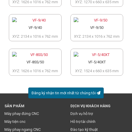
XYZ: 1626 x 1016 x 762 mm
XYZ: 1270 x 660 x 635 mm
VF-9/40
VF-9/50
XYZ: 2134 x 1016 x 762 mm
XYZ: 2134 x 1016 x 762 mm
VF-8SS/50
VF-5/40XT
XYZ: 1626 x 1016 x 762 mm
XYZ: 1524 x 660 x 635 mm
Đăng ký nhận tin mới nhất từ chúng tôi
SẢN PHẨM
DỊCH VỤ KHÁCH HÀNG
* Việc này đồng nghĩa với việc bạn chấp nhận
chính sách
Máy phay đứng CNC
Dịch vụ hỗ trợ
truyền thông
của chúng tôi.
Máy tiện cnc
Hỗ trợ tài chính
Máy phay ngang CNC
Đào tạo kỹ thuật